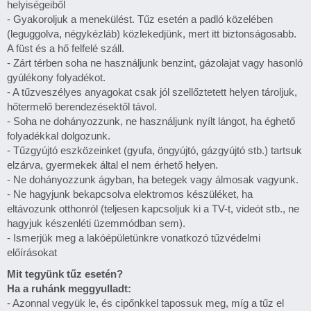
helyiségeiből
- Gyakoroljuk a menekülést. Tűz esetén a padló közelében
(leguggolva, négykézláb) közlekedjünk, mert itt biztonságosabb.
A füst és a hő felfelé száll.
- Zárt térben soha ne használjunk benzint, gázolajat vagy hasonló
gyúlékony folyadékot.
- A tűzveszélyes anyagokat csak jól szellőztetett helyen tároljuk,
hőtermelő berendezésektől távol.
- Soha ne dohányozzunk, ne használjunk nyílt lángot, ha éghető
folyadékkal dolgozunk.
- Tűzgyújtó eszközeinket (gyufa, öngyújtó, gázgyújtó stb.) tartsuk
elzárva, gyermekek által el nem érhető helyen.
- Ne dohányozzunk ágyban, ha betegek vagy álmosak vagyunk.
- Ne hagyjunk bekapcsolva elektromos készüléket, ha
eltávozunk otthonról (teljesen kapcsoljuk ki a TV-t, videót stb., ne
hagyjuk készenléti üzemmódban sem).
- Ismerjük meg a lakóépületünkre vonatkozó tűzvédelmi
előírásokat
Mit tegyünk tűz esetén?
Ha a ruhánk meggyulladt:
- Azonnal vegyük le, és cipőnkkel tapossuk meg, míg a tűz el