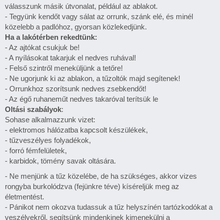
válasszunk másik útvonalat, például az ablakot.
- Tegyünk kendőt vagy sálat az orrunk, szánk elé, és minél
közelebb a padlóhoz, gyorsan közlekedjünk.
Ha a lakótérben rekedtünk:
- Az ajtókat csukjuk be!
- A nyílásokat takarjuk el nedves ruhával!
- Felső szintről meneküljünk a tetőre!
- Ne ugorjunk ki az ablakon, a tűzoltók majd segítenek!
- Orrunkhoz szorítsunk nedves zsebkendőt!
- Az égő ruhaneműt nedves takaróval terítsük le
Oltási szabályok
:
Sohase alkalmazzunk vizet:
- elektromos hálózatba kapcsolt készülékek,
- tűzveszélyes folyadékok,
- forró fémfelületek,
- karbidok, tömény savak oltására.
- Ne menjünk a tűz közelébe, de ha szükséges, akkor vizes
rongyba burkolódzva (fejünkre téve) kíséreljük meg az
életmentést.
- Pánikot nem okozva tudassuk a tűz helyszínén tartózkodókat a
veszélyekről, segítsünk mindenkinek kimenekülni a