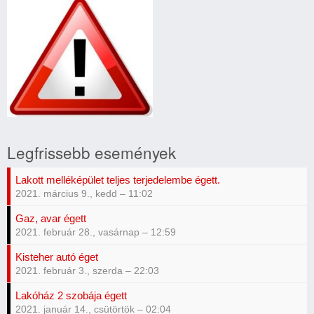
MIT
TEGYÜNK
Legfrissebb események
TŰZ
ESETÉN?
Lakott melléképület teljes terjedelembe égett.
(életet
2021. március 9., kedd – 11:02
menthet)
Gaz, avar égett
2021. február 28., vasárnap – 12:59
Kisteher autó éget
2021. február 3., szerda – 22:03
Lakóház 2 szobája égett
2021. január 14., csütörtök – 02:04