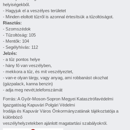
helyiségekből.
- Hagyjuk el a veszélyes területet
- Minden eloltott tűzről is azonnal értesítsük a tűzoltóságot.
Riasztás:
- Szomszédok
- Tűzoltóság: 105
- Mentők: 104
- Segélyhívás: 112
Jelzés:
- a tűz pontos helye
- hány fő van veszélyben,
- mekkora a tűz, és mit veszélyeztet,
- van-e olyan tárgy, vagy anyag, ami robbanást okozhat
(gázpalack, kanna benzin)
- adja meg nevét,telefonszámát
Forrás: A Győr-Moson-Sopron Megyei Katasztrófavédelmi
Igazgatóság Kapuvári Polgári Védelmi
Irodája és Kapuvár Város Önkormányzatának tájékoztatója a
különböző
veszélyhelyzetekben ajánlott magatartási szabályokról.