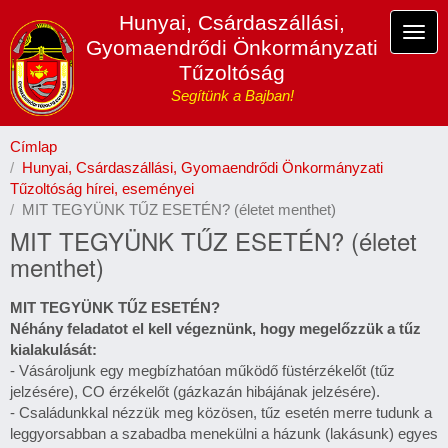
Ugrás
Hunyai, Csárdaszállási,
a
Navi
Gyomaendrődi Önkormányzati
tartalomra
átka
Tűzoltóság
Segítünk a Bajban!
Címlap
Hunyai, Csárdaszállási, Gyomaendrődi Önkormányzati
Tűzoltóság hírei, eseményei
MIT TEGYÜNK TŰZ ESETÉN? (életet menthet)
MIT TEGYÜNK TŰZ ESETÉN? (életet
menthet)
MIT TEGYÜNK TŰZ ESETÉN?
Néhány feladatot el kell végeznünk, hogy megelőzzük a tűz
kialakulását:
- Vásároljunk egy megbízhatóan működő füstérzékelőt (tűz
jelzésére), CO érzékelőt (gázkazán hibájának jelzésére).
- Családunkkal nézzük meg közösen, tűz esetén merre tudunk a
leggyorsabban a szabadba menekülni a házunk (lakásunk) egyes