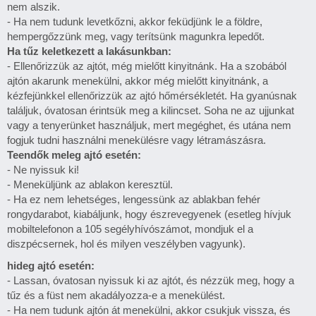
nem alszik.
- Ha nem tudunk levetkőzni, akkor feküdjünk le a földre,
hempergőzzünk meg, vagy terítsünk magunkra lepedőt.
Ha tűz keletkezett a lakásunkban:
- Ellenőrizzük az ajtót, még mielőtt kinyitnánk. Ha a szobából
ajtón akarunk menekülni, akkor még mielőtt kinyitnánk, a
kézfejünkkel ellenőrizzük az ajtó hőmérsékletét. Ha gyanúsnak
találjuk, óvatosan érintsük meg a kilincset. Soha ne az ujjunkat
vagy a tenyerünket használjuk, mert megéghet, és utána nem
fogjuk tudni használni menekülésre vagy létramászásra.
Teendők meleg ajtó esetén:
- Ne nyissuk ki!
- Meneküljünk az ablakon keresztül.
- Ha ez nem lehetséges, lengessünk az ablakban fehér
rongydarabot, kiabáljunk, hogy észrevegyenek (esetleg hívjuk
mobiltelefonon a 105 segélyhívószámot, mondjuk el a
diszpécsernek, hol és milyen veszélyben vagyunk).
hideg ajtó esetén:
- Lassan, óvatosan nyissuk ki az ajtót, és nézzük meg, hogy a
tűz és a füst nem akadályozza-e a menekülést.
- Ha nem tudunk ajtón át menekülni, akkor csukjuk vissza, és