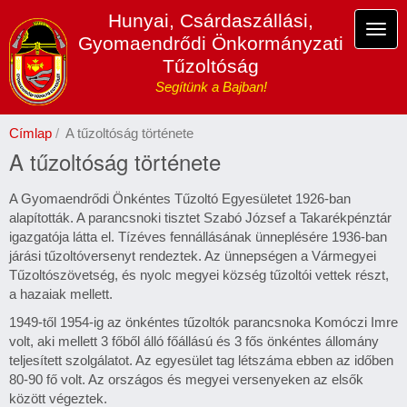
Ugrás
Hunyai, Csárdaszállási,
a
Navi
Gyomaendrődi Önkormányzati
tartalomra
átka
Tűzoltóság
Segítünk a Bajban!
Címlap
A tűzoltóság története
A tűzoltóság története
A Gyomaendrődi Önkéntes Tűzoltó Egyesületet 1926-ban
alapították. A parancsnoki tisztet Szabó József a Takarékpénztár
igazgatója látta el. Tízéves fennállásának ünneplésére 1936-ban
járási tűzoltóversenyt rendeztek. Az ünnepségen a Vármegyei
Tűzoltószövetség, és nyolc megyei község tűzoltói vettek részt,
a hazaiak mellett.
1949-től 1954-ig az önkéntes tűzoltók parancsnoka Komóczi Imre
volt, aki mellett 3 főből álló főállású és 3 fős önkéntes állomány
teljesített szolgálatot. Az egyesület tag létszáma ebben az időben
80-90 fő volt. Az országos és megyei versenyeken az elsők
között végeztek.