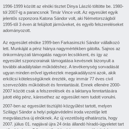
1996-1999 között az elnöki tisztet Dinya László töltötte be. 1980-
tól 2007-ig a parancsnok Timár Vince volt. Az egyesület egyik
jelentős szponzora Katona Sándor volt, aki Németországból
1995-től 3 éven át felújított járműveket, és egyéb felszereléseket
adományozott.
Az egyesület elnöke 1999-ben Farkasinszki Sándor vállalkozó
lett. Munkáját a pénz hiánya nagymértékben gátolta. Sajnos az
önkormányzati támogatás nagyon lecsökkent, és így az
egyesület szponzorainak támogatása kevésnek bizonyult a
további akadálytalan működéshez. A tevékenység sorvadását
ugyan minden erővel igyekeztek megakadályozni azok, akik
erkölcsi kötelességüknek érezték, egy immár 77 éves civil
szerveződés működését és fenntartását. Ennek ellenére 2000-
2007 között csak a felszerelések és a laktanya fenntartására
jutott elég pénz, káresethez az egyesület nem tudott vonulni.
2007-ben az egyesület tisztújító közgyűlést tartott, melyen
Szilágyi Sándor a helyi polgárvédelmi iroda vezetője lett
megválasztva új elnöknek. Az új vezetőség elhatározta, hogy
2007. július 01. napjával újra 24 órás állandó híradó-ügyeletet tart