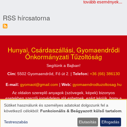
tovább események...
RSS hírcsatorna
Hunyai, Csárdaszállási, Gyomaendrődi
Önkormányzati Tűzoltóság
Segítünk a Bajban!
Cím:
5502 Gyomaendrőd, Fő út 2. |
Telefon:
+36 (66) 386130
E-mail:
gyomaot@gmail.com
|
Web:
gyomaendrodtuzoltosag.hu
Az oldalon szereplő anyagok (szövegek, képek) bizonyos
esetekben szerzői jogvédelem alá eshetnek, ezért kérjük, hogy a
honlapon található információkat csak a Hunyai, Csárdaszállási,
Sütiket használunk és személyes adatokat dolgozunk fel a
Személyes
Gyomaendrődi Önkormányzati Tűzoltóság engedélyével használja
következő célokból:
Funkcionális & Beágyazott külső tartalom
.
fel!
adatok
és
Testreszabás
Elutasítás
Elfogadás