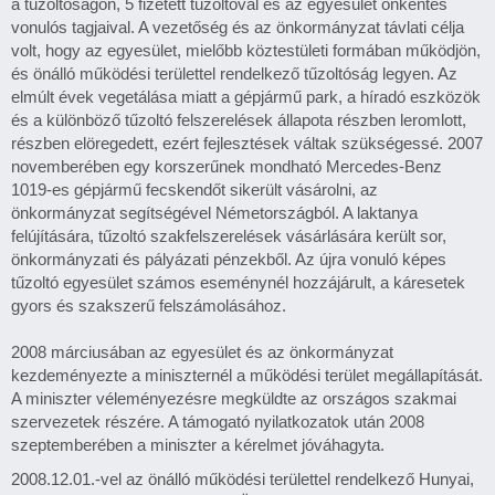
a tűzoltóságon, 5 fizetett tűzoltóval és az egyesület önkéntes
vonulós tagjaival. A vezetőség és az önkormányzat távlati célja
volt, hogy az egyesület, mielőbb köztestületi formában működjön,
és önálló működési területtel rendelkező tűzoltóság legyen. Az
elmúlt évek vegetálása miatt a gépjármű park, a híradó eszközök
és a különböző tűzoltó felszerelések állapota részben leromlott,
részben elöregedett, ezért fejlesztések váltak szükségessé. 2007
novemberében egy korszerűnek mondható Mercedes-Benz
1019-es gépjármű fecskendőt sikerült vásárolni, az
önkormányzat segítségével Németországból. A laktanya
felújítására, tűzoltó szakfelszerelések vásárlására került sor,
önkormányzati és pályázati pénzekből. Az újra vonuló képes
tűzoltó egyesület számos eseménynél hozzájárult, a káresetek
gyors és szakszerű felszámolásához.
2008 márciusában az egyesület és az önkormányzat
kezdeményezte a miniszternél a működési terület megállapítását.
A miniszter véleményezésre megküldte az országos szakmai
szervezetek részére. A támogató nyilatkozatok után 2008
szeptemberében a miniszter a kérelmet jóváhagyta.
2008.12.01.-vel az önálló működési területtel rendelkező Hunyai,