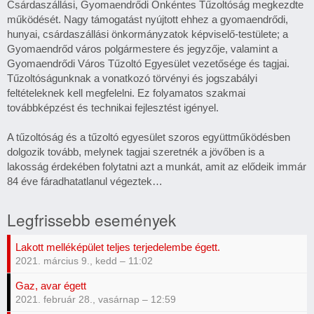
Csárdaszállási, Gyomaendrődi Önkéntes Tűzoltóság megkezdte
működését. Nagy támogatást nyújtott ehhez a gyomaendrődi,
hunyai, csárdaszállási önkormányzatok képviselő-testülete; a
Gyomaendrőd város polgármestere és jegyzője, valamint a
Gyomaendrődi Város Tűzoltó Egyesület vezetősége és tagjai.
Tűzoltóságunknak a vonatkozó törvényi és jogszabályi
feltételeknek kell megfelelni. Ez folyamatos szakmai
továbbképzést és technikai fejlesztést igényel.
A tűzoltóság és a tűzoltó egyesület szoros együttműködésben
dolgozik tovább, melynek tagjai szeretnék a jövőben is a
lakosság érdekében folytatni azt a munkát, amit az elődeik immár
84 éve fáradhatatlanul végeztek…
Legfrissebb események
Lakott melléképület teljes terjedelembe égett.
2021. március 9., kedd – 11:02
Gaz, avar égett
2021. február 28., vasárnap – 12:59