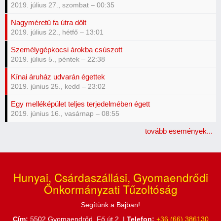
2019. július 27., szombat – 00:35
Nagyméretű fa útra dőlt
2019. július 22., hétfő – 13:01
Személygépkocsi árokba csúszott
2019. július 5., péntek – 22:38
Kínai áruház udvarán égettek
2019. június 25., kedd – 23:02
Egy melléképület teljes terjedelmében égett
2019. június 16., vasárnap – 08:55
tovább események...
Hunyai, Csárdaszállási, Gyomaendrődi
Önkormányzati Tűzoltóság
Segítünk a Bajban!
Cím:
5502 Gyomaendrőd, Fő út 2. |
Telefon:
+36 (66) 386130