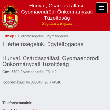
Ugrás
Hunyai, Csárdaszállási,
a
Navi
Gyomaendrődi Önkormányzati
tartalomra
átka
Tűzoltóság
Segítünk a Bajban!
Címlap
Elérhetőségeink, ügyfélfogadás
Elérhetőségeink, ügyfélfogadás
Hunyai, Csárdaszállási, Gyomaendrődi
Önkormányzati Tűzoltóság
Cím:
5502 Gyomaendrőd, Fő út 2.
Koordináták:
46.933649, 20.774546
Telefonszámaink: