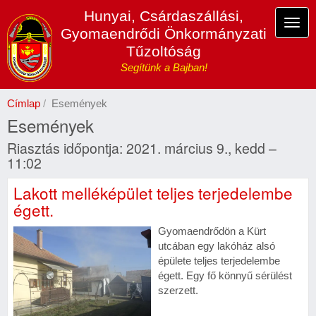
Ugrás
Hunyai, Csárdaszállási,
a
Navi
Gyomaendrődi Önkormányzati
tartalomra
átka
Tűzoltóság
Segítünk a Bajban!
Címlap
Események
Események
Riasztás időpontja: 2021. március 9., kedd –
11:02
Lakott melléképület teljes terjedelembe
égett.
Gyomaendrődön a Kürt
utcában egy lakóház alsó
épülete teljes terjedelembe
égett. Egy fő könnyű sérülést
szerzett.