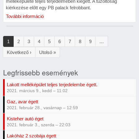
melléképülete teljes terjedelmében kiégett. A tűzoltóság
kiérkezése előtt egy PB palack felrobbant.
További információ
Oldalszámozás
Jelenlegi
1
Oldal
2
Oldal
3
Oldal
4
Oldal
5
Oldal
6
Oldal
7
Oldal
8
Oldal
9
…
oldal
Következő
Következő ›
Utolsó
Utolsó »
oldal
oldal
Legfrissebb események
Lakott melléképület teljes terjedelembe égett.
2021. március 9., kedd – 11:02
Gaz, avar égett
2021. február 28., vasárnap – 12:59
Kisteher autó éget
2021. február 3., szerda – 22:03
Lakóház 2 szobája égett