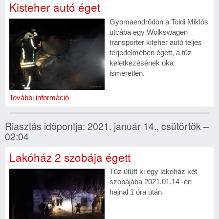
Kisteher autó éget
Gyomaendrődön a Toldi Miklós
utcába egy Wolkswagen
transporter kiteher autó teljes
terjedelmében égett, a tűz
keletkezésének oka
ismeretlen.
További információ
Riasztás időpontja: 2021. január 14., csütörtök –
02:04
Lakóház 2 szobája égett
Tűz ütütt ki egy lakoház két
szobájába 2021.01.14 -én
hajnal 1 óra után.