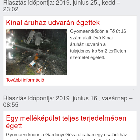
Riasztás időpontja: 2019. június 25., kedd –
23:02
Kínai áruház udvarán égettek
Gyomaendrődön a Fő út 16
szám alatt lévő Kínai
áruház udvarán a
tulajdonos kb 5m2 területen
szemetet égetett.
További információ
Riasztás időpontja: 2019. június 16., vasárnap –
08:55
Egy melléképület teljes terjedelmében
égett
Gyomaendrődön a Gárdonyi Géza utcában egy családi ház