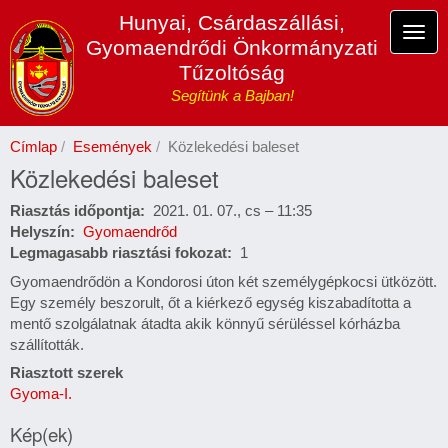
Ugrás
Hunyai, Csárdaszállási,
a
Navi
Gyomaendrődi Önkormányzati
tartalomra
átka
Tűzoltóság
Segítünk a Bajban!
Címlap
Események
Közlekedési baleset
Közlekedési baleset
Riasztás időpontja
2021. 01. 07., cs – 11:35
Helyszín
Gyomaendrőd
Legmagasabb riasztási fokozat
1
Gyomaendrődön a Kondorosi úton két személygépkocsi ütközött.
Egy személy beszorult, őt a kiérkező egység kiszabadította a
mentő szolgálatnak átadta akik könnyű sérüléssel kórházba
szállították.
Riasztott szerek
Gyoma-I.
Kép(ek)