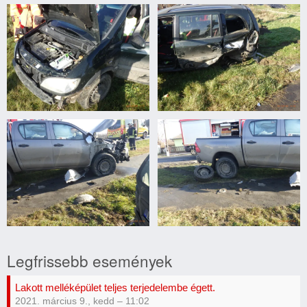
Közlekedési
Közlekedési
baleset
baleset
Közlekedési
Közlekedési
baleset
baleset
Legfrissebb események
Lakott melléképület teljes terjedelembe égett.
2021. március 9., kedd – 11:02