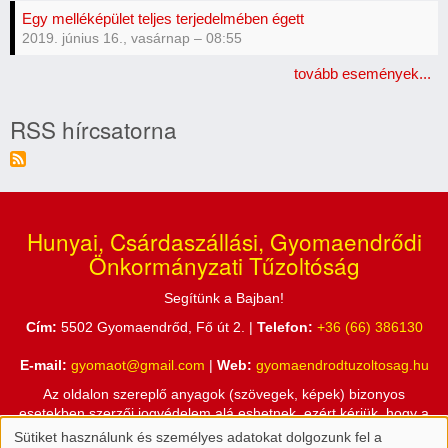
Egy melléképület teljes terjedelmében égett
2019. június 16., vasárnap – 08:55
tovább események...
RSS hírcsatorna
Hunyai, Csárdaszállási, Gyomaendrődi
Önkormányzati Tűzoltóság
Segítünk a Bajban!
Cím:
5502 Gyomaendrőd, Fő út 2. |
Telefon:
+36 (66) 386130
E-mail:
gyomaot@gmail.com
|
Web:
gyomaendrodtuzoltosag.hu
Az oldalon szereplő anyagok (szövegek, képek) bizonyos
esetekben szerzői jogvédelem alá eshetnek, ezért kérjük, hogy a
honlapon található információkat csak a Hunyai, Csárdaszállási,
Sütiket használunk és személyes adatokat dolgozunk fel a