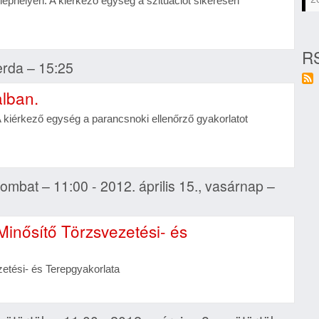
telephelyén. A kiérkező egység a szituációt sikeresen
RS
zerda – 15:25
alban.
 A kiérkező egység a parancsnoki ellenőrző gyakorlatot
zombat – 11:00 - 2012. április 15., vasárnap –
inősítő Törzsvezetési- és
etési- és Terepgyakorlata