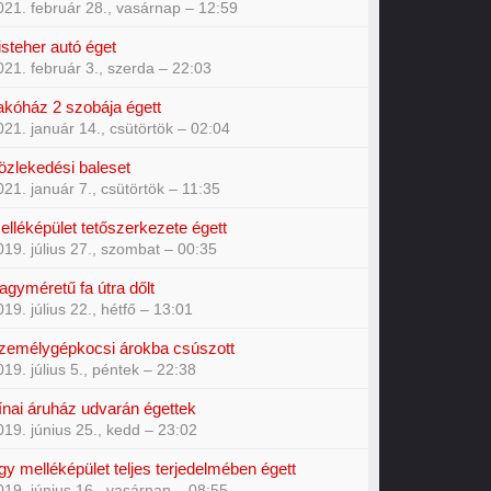
021. február 28., vasárnap – 12:59
isteher autó éget
021. február 3., szerda – 22:03
akóház 2 szobája égett
021. január 14., csütörtök – 02:04
özlekedési baleset
021. január 7., csütörtök – 11:35
elléképület tetőszerkezete égett
019. július 27., szombat – 00:35
agyméretű fa útra dőlt
019. július 22., hétfő – 13:01
zemélygépkocsi árokba csúszott
019. július 5., péntek – 22:38
ínai áruház udvarán égettek
019. június 25., kedd – 23:02
gy melléképület teljes terjedelmében égett
019. június 16., vasárnap – 08:55