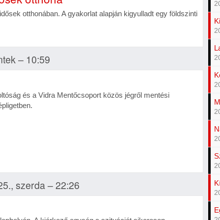
2
idősek otthonában. A gyakorlat alapján kigyulladt egy földszinti
K
2
L
ntek – 10:59
2
K
2
tóság és a Vidra Mentőcsoport közös jégről mentési
M
épligetben.
2
N
2
S
2
25., szerda – 22:26
K
2
E
2