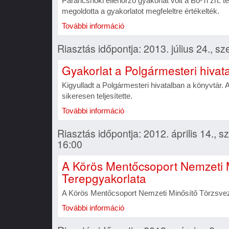
Parancsnoki ellenörző gyakorlat volt a Bo-Ti zrt. 
megoldotta a gyakorlatot megfeleltre értékelték.
További információ
Riasztás időpontja: 2013. július 24., s
Gyakorlat a Polgármesteri hivat
Kigyulladt a Polgármesteri hivatalban a könyvtár.
sikeresen teljesítette.
További információ
Riasztás időpontja: 2012. április 14., s
16:00
A Körös Mentőcsoport Nemzeti M
Terepgyakorlata
A Körös Mentőcsoport Nemzeti Minősítő Törzsvez
További információ