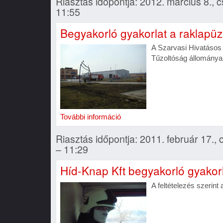
Riasztás időpontja: 2012. március 8., c
11:55
Begyakorló gyakorlat a raklap
A Szarvasi Hivatáso
Tűzoltóság állománya 
További információ
Riasztás időpontja: 2011. február 17., 
– 11:29
Híd-Knap Kft begyakorló gyakorl
A feltételezés szerint