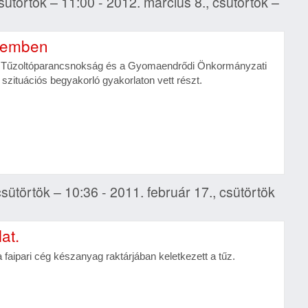
sütörtök – 11:00 - 2012. március 8., csütörtök –
üzemben
s Tűzoltóparancsnokság és a Gyomaendrődi Önkormányzati
szituációs begyakorló gyakorlaton vett részt.
csütörtök – 10:36 - 2011. február 17., csütörtök
at.
 a faipari cég készanyag raktárjában keletkezett a tűz.