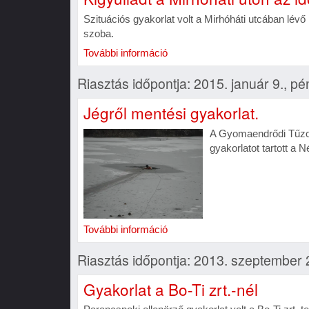
Szituációs gyakorlat volt a Mirhóháti utcában lévő 
szoba.
További információ
Riasztás időpontja: 2015. január 9., pé
Jégről mentési gyakorlat.
A Gyomaendrődi Tűzol
gyakorlatot tartott a N
További információ
Riasztás időpontja: 2013. szeptember 
Gyakorlat a Bo-Ti zrt.-nél