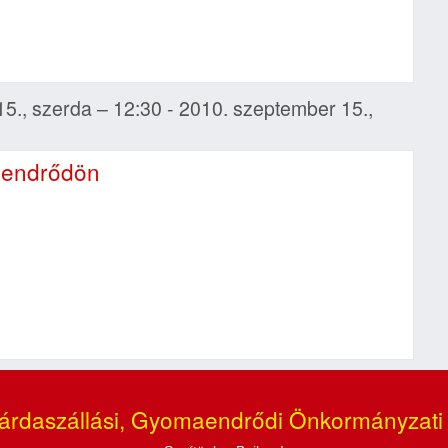
15., szerda – 12:30 - 2010. szeptember 15.,
aendrődön
árdaszállási, Gyomaendrődi Önkormányzati