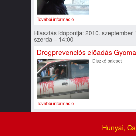
További információ
Riasztás időpontja: 2010. szeptember 
szerda – 14:00
Drogprevenciós előadás Gyom
Diszkó baleset
További információ
Hunyai, Cs