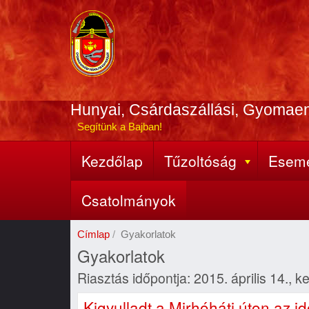
Ugrás
a
tartalomra
Hunyai, Csárdaszállási, Gyomae
Segítünk a Bajban!
Kezdőlap
Tűzoltóság
Esem
Fő
navigáció
Csatolmányok
Címlap
Gyakorlatok
Gyakorlatok
Riasztás időpontja: 2015. április 14., 
Kigyulladt a Mirhóháti úton az i