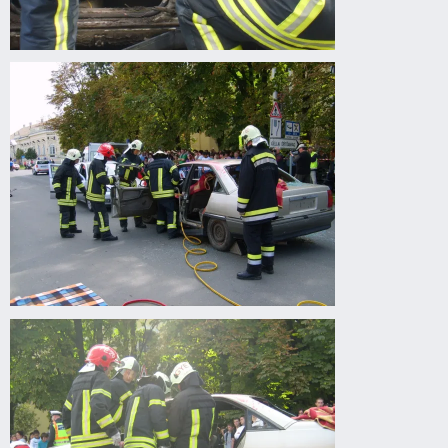
Drogprevenciós
előadás
Gyomaendrődön
Drogprevenciós
előadás
Gyomaendrődön