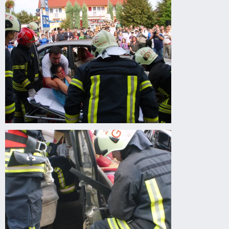
előadás
Gyomaendrődön
Drogprevenciós
előadás
Gyomaendrődön