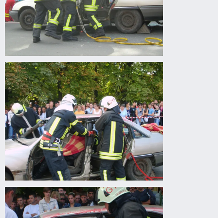
Drogprevenciós
előadás
Gyomaendrődön
Drogprevenciós
előadás
Gyomaendrődön