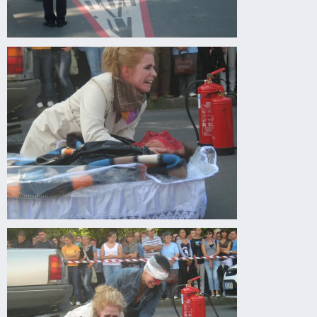
Drogprevenciós
előadás
Gyomaendrődön
Drogprevenciós
előadás
Gyomaendrődön