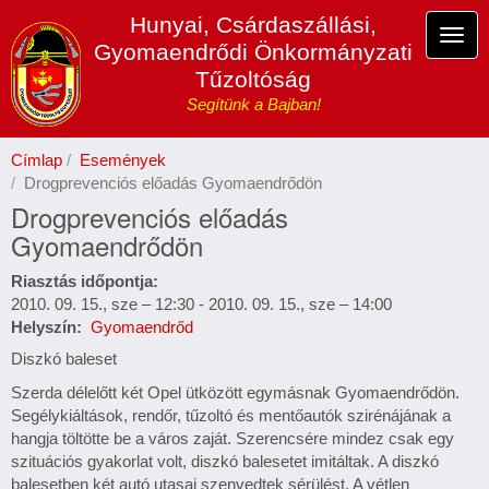
Ugrás
Hunyai, Csárdaszállási,
a
Navi
Gyomaendrődi Önkormányzati
tartalomra
átka
Tűzoltóság
Segítünk a Bajban!
Címlap
Események
Drogprevenciós előadás Gyomaendrődön
Drogprevenciós előadás
Gyomaendrődön
Riasztás időpontja
2010. 09. 15., sze – 12:30
-
2010. 09. 15., sze – 14:00
Helyszín
Gyomaendrőd
Diszkó baleset
Szerda délelőtt két Opel ütközött egymásnak Gyomaendrődön.
Segélykiáltások, rendőr, tűzoltó és mentőautók szirénájának a
hangja töltötte be a város zaját. Szerencsére mindez csak egy
szituációs gyakorlat volt, diszkó balesetet imitáltak. A diszkó
balesetben két autó utasai szenvedtek sérülést. A vétlen