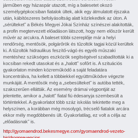
járműben egy házaspár utazott, míg a balesetet okozó
személygépkocsiban fiatalok ültek, akik egy átmulatott éjszaka
után, kábítószeres befolyásoltság alatt közlekedtek az úton. A
„sérülteket" a Békés Megyei Jókai Színház színészei alakították,
a profin megtervezett előadáson látszott, hogy nem először került
művér az arcukra. A baleset többi szereplője már a helyi
rendőrség, mentősök, polgárőrök és tűzoltók tagjai közül kerültek
ki. A tűzoltók hidraulikus feszítő-vágó és egyéb műszaki
mentéshez szükséges eszközök segítségével szabadították ki a
kocsiban rekedt utasokat és a „halott" sofőrt is. A szituációs
gyakorlaton minden közreműködő a saját feladatára
koncentrálva, ha kellett a többiekkel együttműködve végezte
munkáját. A mentősök még a „sebesülteket" is autóba tették,
szakszerűen ellátták. Az esemény drámai végpontját az
jelentette, amikor a „halott" fiatal fiú édesanyja szembesült a
történtekkel. A gyakorlatot több száz iskolás tekintette meg a
helyszínen, a korábban még mosolygó, trécselő fiatalok arcára
ekkor mély megdöbbenés ült. Gyakorlatilag, ez volt a célja az
„előadásnak" is.
http://gyomaendrod.bekesmegye.com/gyomaendrod-vezeto-
hir/drogprevencios…