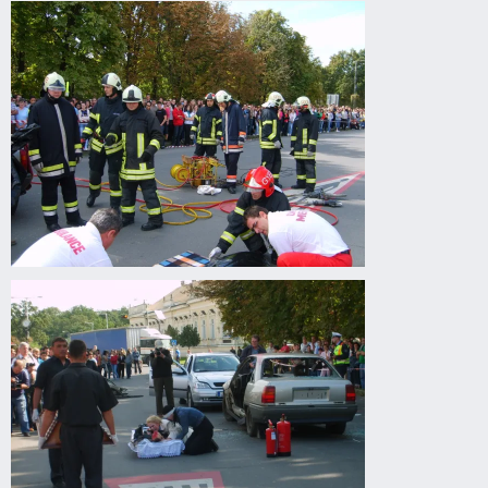
előadás
Gyomaendrődön
Drogprevenciós
előadás
Gyomaendrődön