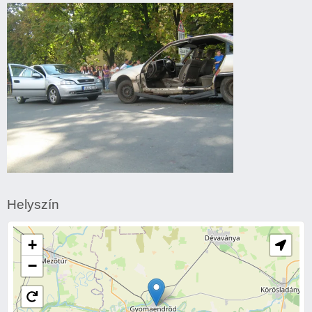
Drogprevenciós
előadás
Gyomaendrődön
Drogprevenciós
előadás
Helyszín
Gyomaendrődön
+
−