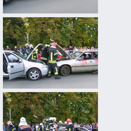
Drogprevenciós
előadás
Gyomaendrődön
Drogprevenciós
előadás
Gyomaendrődön