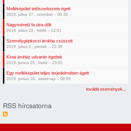
Melléképület tetőszerkezete égett
2019. július 27., szombat – 00:35
Nagyméretű fa útra dőlt
2019. július 22., hétfő – 13:01
Személygépkocsi árokba csúszott
2019. július 5., péntek – 22:38
Kínai áruház udvarán égettek
2019. június 25., kedd – 23:02
Egy melléképület teljes terjedelmében égett
2019. június 16., vasárnap – 08:55
tovább események...
RSS hírcsatorna