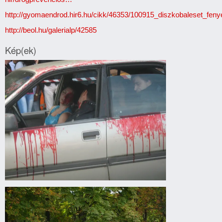
http://gyomaendrod.hir6.hu/cikk/46353/100915_diszkobaleset_fe
http://beol.hu/galerialp/42585
Kép(ek)
Drogprevenciós
előadás
Gyomaendrődön