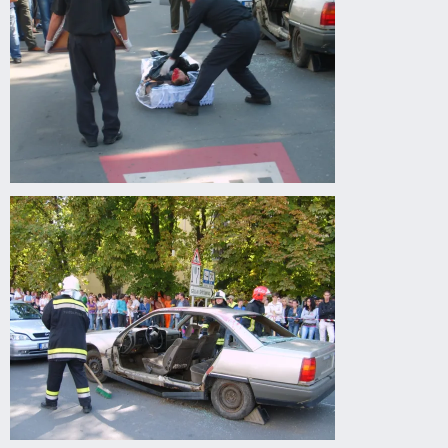
Drogprevenciós
előadás
Gyomaendrődön