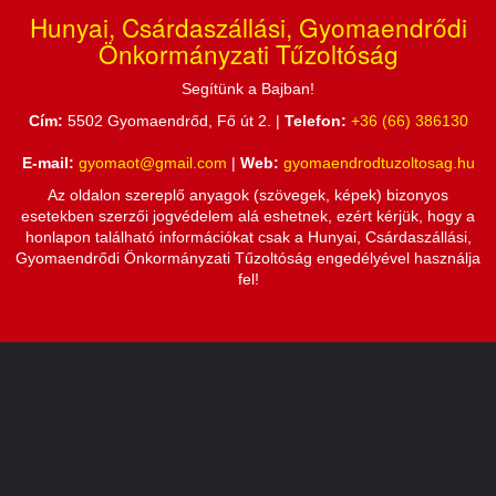
Hunyai, Csárdaszállási, Gyomaendrődi
Önkormányzati Tűzoltóság
Segítünk a Bajban!
Cím:
5502 Gyomaendrőd, Fő út 2. |
Telefon:
+36 (66) 386130
E-mail:
gyomaot@gmail.com
|
Web:
gyomaendrodtuzoltosag.hu
Az oldalon szereplő anyagok (szövegek, képek) bizonyos
esetekben szerzői jogvédelem alá eshetnek, ezért kérjük, hogy a
honlapon található információkat csak a Hunyai, Csárdaszállási,
Gyomaendrődi Önkormányzati Tűzoltóság engedélyével használja
fel!