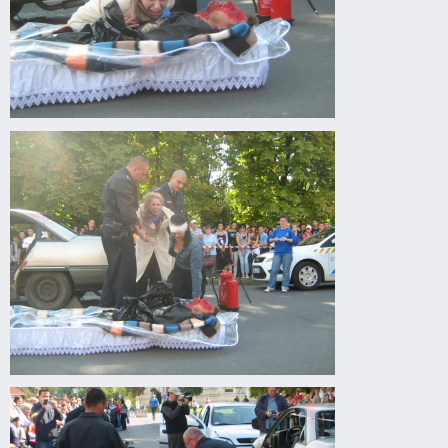
Drogprevenciós
előadás
Gyomaendrődön
Drogprevenciós
előadás
Gyomaendrődön