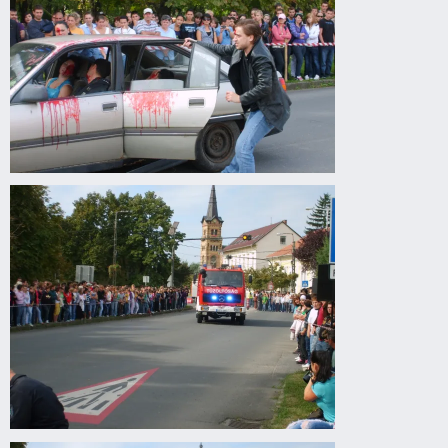
Drogprevenciós
előadás
Gyomaendrődön
Drogprevenciós