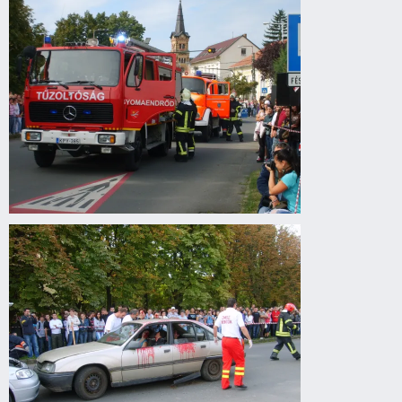
előadás
Gyomaendrődön
Drogprevenciós
előadás
Gyomaendrődön