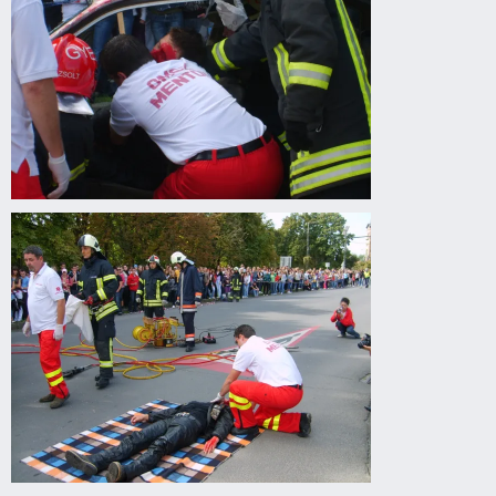
Drogprevenciós
előadás
Gyomaendrődön
Drogprevenciós