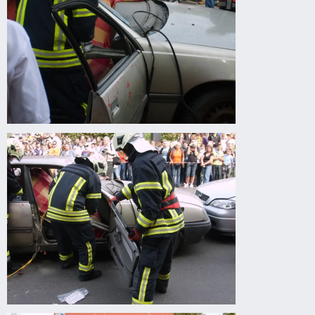
Drogprevenciós
előadás
Gyomaendrődön
Drogprevenciós