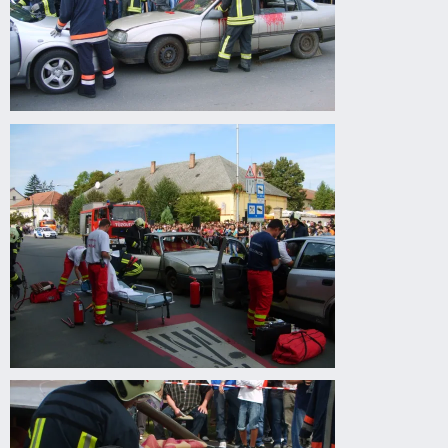
Drogprevenciós
előadás
Gyomaendrődön
Drogprevenciós
előadás
Gyomaendrődön