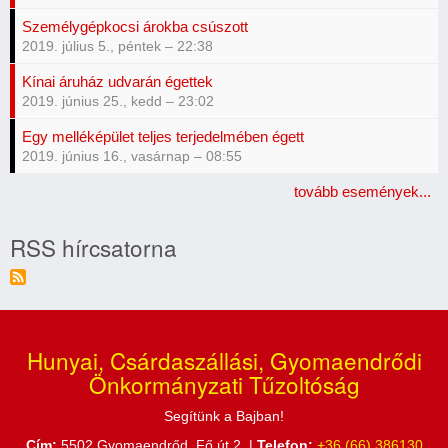
Személygépkocsi árokba csúszott
2019. július 5., péntek – 22:38
Kínai áruház udvarán égettek
2019. június 25., kedd – 23:02
Egy melléképület teljes terjedelmében égett
2019. június 16., vasárnap – 08:55
tovább események...
RSS hírcsatorna
Hunyai, Csárdaszállási, Gyomaendrődi
Önkormányzati Tűzoltóság
Segítünk a Bajban!
Cím:
5502 Gyomaendrőd, Fő út 2. |
Telefon:
+36 (66) 386130