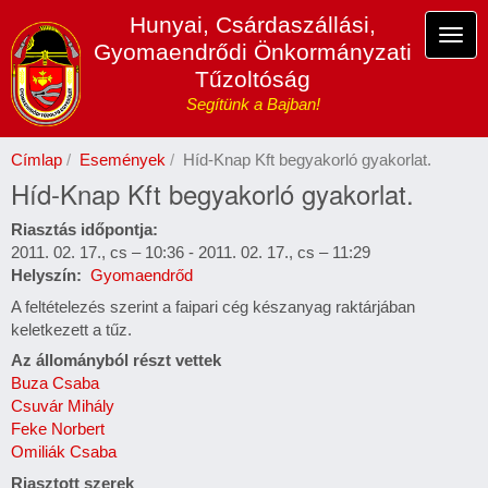
Ugrás
Hunyai, Csárdaszállási,
a
Navi
Gyomaendrődi Önkormányzati
tartalomra
átka
Tűzoltóság
Segítünk a Bajban!
Címlap
Események
Híd-Knap Kft begyakorló gyakorlat.
Híd-Knap Kft begyakorló gyakorlat.
Riasztás időpontja
2011. 02. 17., cs – 10:36
-
2011. 02. 17., cs – 11:29
Helyszín
Gyomaendrőd
A feltételezés szerint a faipari cég készanyag raktárjában
keletkezett a tűz.
Az állományból részt vettek
Buza Csaba
Csuvár Mihály
Feke Norbert
Omiliák Csaba
Riasztott szerek