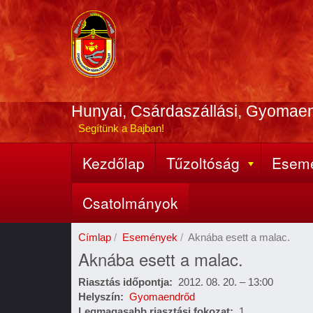
Ugrás
a
tartalomra
Hunyai, Csárdaszállási, Gyomae
Segítünk a Bajban!
Kezdőlap
Tűzoltóság
Esem
Fő
navigáció
Csatolmányok
Címlap
Események
Aknába esett a malac.
Aknába esett a malac.
Riasztás időpontja
2012. 08. 20. – 13:00
Helyszín
Gyomaendrőd
Legmagasabb riasztási fokozat
1