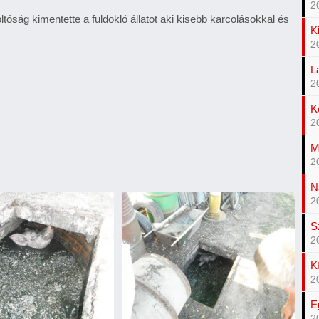
2
ltóság kimentette a fuldokló állatot aki kisebb karcolásokkal és
K
2
L
2
K
2
M
2
N
2
S
2
K
2
E
2