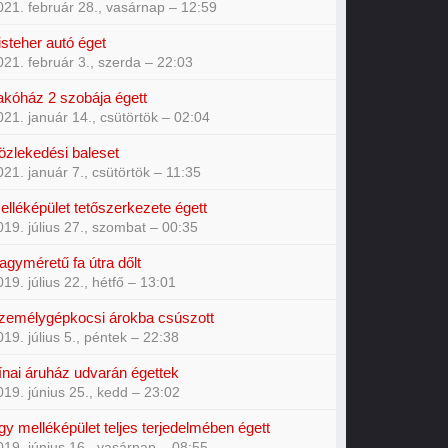
021. február 28., vasárnap – 12:59
isteher autó éget
021. február 3., szerda – 22:03
akóház 2 szobája égett
021. január 14., csütörtök – 02:04
özlekedési baleset
021. január 7., csütörtök – 11:35
elléképület tetőszerkezete égett
019. július 27., szombat – 00:35
agyméretű fa útra dőlt
019. július 22., hétfő – 13:01
zemélygépkocsi árokba csúszott
019. július 5., péntek – 22:38
ínai áruház udvarán égettek
019. június 25., kedd – 23:02
gy melléképület teljes terjedelmében égett
019. június 16., vasárnap – 08:55