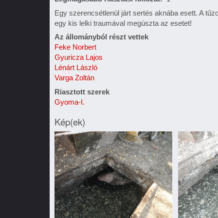
Egy szerencsétlenül járt sertés aknába esett. A tűzo
egy kis lelki traumával megúszta az esetet!
Az állományból részt vettek
Feke Norbert
Gyuricza Lajos
Lénárt László
Varga Zoltán
Riasztott szerek
Gyoma-I.
Kép(ek)