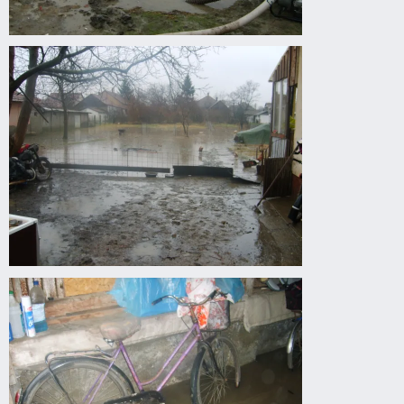
Belvízkárok
Gyomaendrődön.
Belvízkárok
Gyomaendrődön.