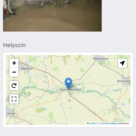
Belvízkárok
Gyomaendrődön.
Helyszín
+
−
Leaflet
|
©
OpenStreetMap
contributors