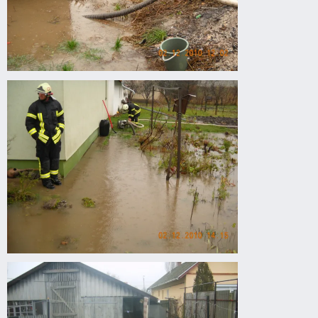
Belvízkárok
Gyomaendrődön.
Belvízkárok
Gyomaendrődön.