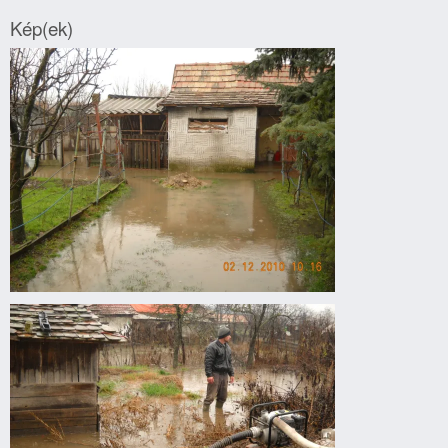
Kép(ek)
Belvízkárok
Gyomaendrődön.