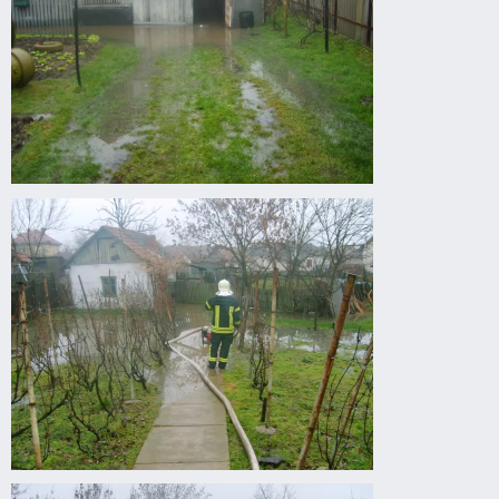
Belvízkárok
Gyomaendrődön.
Belvízkárok