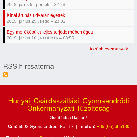
2019. július 5., péntek – 22:38
Kínai áruház udvarán égettek
2019. június 25., kedd – 23:02
Egy melléképület teljes terjedelmében égett
2019. június 16., vasárnap – 08:55
tovább események...
RSS hírcsatorna
Hunyai, Csárdaszállási, Gyomaendrődi
Önkormányzati Tűzoltóság
Segítünk a Bajban!
Cím:
5502 Gyomaendrőd, Fő út 2. |
Telefon:
+36 (66) 386130