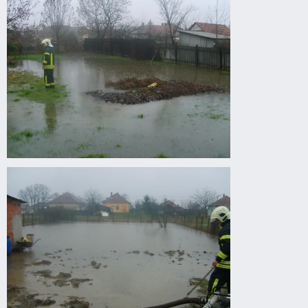
Gyomaendrődön.
Belvízkárok
Gyomaendrődön.