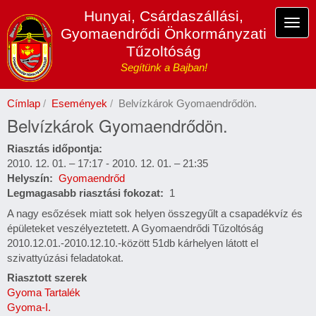
Ugrás
Hunyai, Csárdaszállási,
a
Navi
Gyomaendrődi Önkormányzati
tartalomra
átka
Tűzoltóság
Segítünk a Bajban!
Címlap
Események
Belvízkárok Gyomaendrődön.
Belvízkárok Gyomaendrődön.
Riasztás időpontja
2010. 12. 01. – 17:17
-
2010. 12. 01. – 21:35
Helyszín
Gyomaendrőd
Legmagasabb riasztási fokozat
1
A nagy esőzések miatt sok helyen összegyűlt a csapadékvíz és
épületeket veszélyeztetett. A Gyomaendrődi Tűzoltóság
2010.12.01.-2010.12.10.-között 51db kárhelyen látott el
szivattyúzási feladatokat.
Riasztott szerek
Gyoma Tartalék
Gyoma-I.