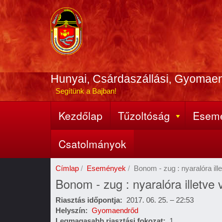
Ugrás
a
tartalomra
Hunyai, Csárdaszállási, Gyomae
Segítünk a Bajban!
Kezdőlap
Tűzoltóság
Esem
Fő
navigáció
Csatolmányok
Címlap
Események
Bonom - zug : nyaralóra ille
Bonom - zug : nyaralóra illetve v
Riasztás időpontja
2017. 06. 25. – 22:53
Helyszín
Gyomaendrőd
Legmagasabb riasztási fokozat
1