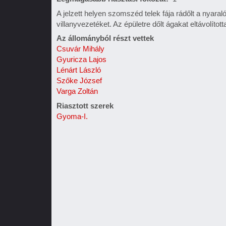
A jelzett helyen szomszéd telek fája rádőlt a nyaral
villanyvezetéket. Az épületre dőlt ágakat eltávolíto
Az állományból részt vettek
Csuvár Mihály
Gyuricza Lajos
Lénárt László
Szőke József
Varga Zoltán
Riasztott szerek
Gyoma-I.