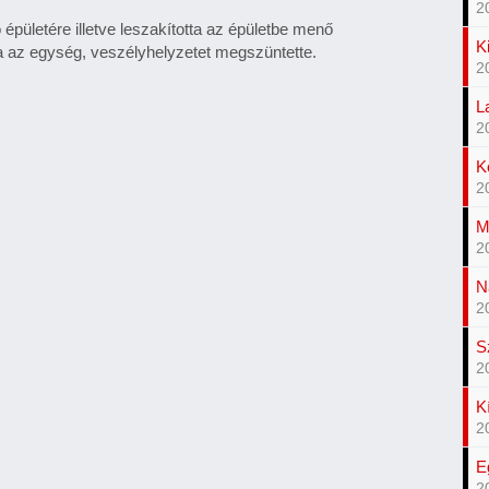
2
ó épületére illetve leszakította az épületbe menő
K
tta az egység, veszélyhelyzetet megszüntette.
2
L
2
K
2
M
2
N
2
S
2
K
2
E
2