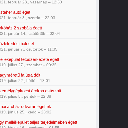
021. február 28., vasárnap – 12:59
isteher autó éget
021. február 3., szerda – 22:03
akóház 2 szobája égett
021. január 14., csütörtök – 02:04
özlekedési baleset
021. január 7., csütörtök – 11:35
elléképület tetőszerkezete égett
019. július 27., szombat – 00:35
agyméretű fa útra dőlt
019. július 22., hétfő – 13:01
zemélygépkocsi árokba csúszott
019. július 5., péntek – 22:38
ínai áruház udvarán égettek
019. június 25., kedd – 23:02
gy melléképület teljes terjedelmében égett
019. június 16., vasárnap – 08:55