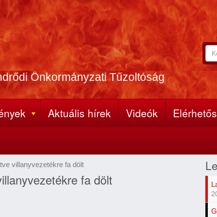
Ker
Ke
A
űr
ker
ndrődi Önkormányzati Tűzoltóság
(k
kife
meg
ények
Aktuális hírek
Videók
Elérhető
Le
tve villanyvezetékre fa dölt
illanyvezetékre fa dölt
L
2
G