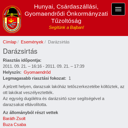
Ugrás
Hunyai, Csárdaszállási,
a
Navi
Gyomaendrődi Önkormányzati
tartalomra
átka
Tűzoltóság
Segítünk a Bajban!
Címlap
Események
Darázsirtás
Darázsirtás
Riasztás időpontja
2011. 09. 21. – 16:16
-
2011. 09. 21. – 17:39
Helyszín
Gyomaendrőd
Legmagasabb riasztási fokozat
1
A jelzett helyen, darazsak lakóház tetőszerkezetébe költöztek, az
ott lakókat veszélyeztették.
Az egység dugólétra és darázsirtó szer segítségével a
darazsakat eltávolította.
Az állományból részt vettek
Baráth Zsolt
Buza Csaba