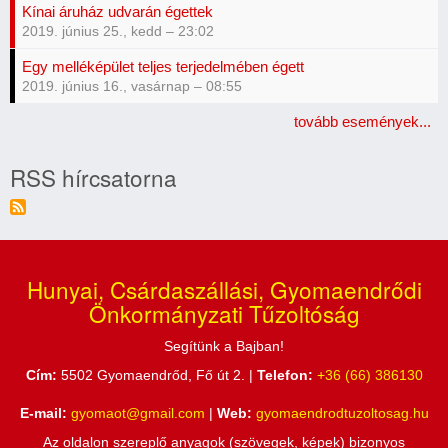
Kínai áruház udvarán égettek
2019. június 25., kedd – 23:02
Egy melléképület teljes terjedelmében égett
2019. június 16., vasárnap – 08:55
tovább események...
RSS hírcsatorna
Hunyai, Csárdaszállási, Gyomaendrődi
Önkormányzati Tűzoltóság
Segítünk a Bajban!
Cím:
5502 Gyomaendrőd, Fő út 2. |
Telefon:
+36 (66) 386130
E-mail:
gyomaot@gmail.com
|
Web:
gyomaendrodtuzoltosag.hu
Az oldalon szereplő anyagok (szövegek, képek) bizonyos