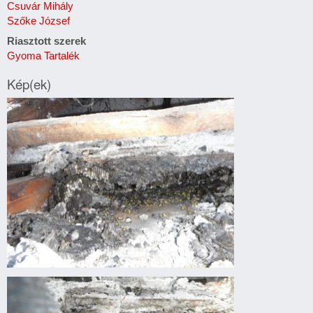
Csuvár Mihály
Szőke József
Riasztott szerek
Gyoma Tartalék
Kép(ek)
Darázsirtás