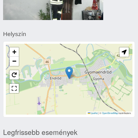
Darázsirtás
Helyszín
+
−
Leaflet
|
©
OpenStreetMap
contributors
Legfrissebb események