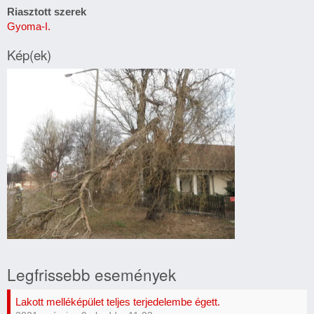
Riasztott szerek
Gyoma-I.
Kép(ek)
Fa
útra
Legfrissebb események
dőlt
Lakott melléképület teljes terjedelembe égett.