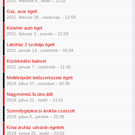
2021. március 9., kedd – 11:02
Gaz, avar égett
2021. február 28., vasárnap – 12:59
Kisteher autó éget
2021. február 3., szerda – 22:03
Lakóház 2 szobája égett
2021. január 14., csütörtök – 02:04
Közlekedési baleset
2021. január 7., csütörtök – 11:35
Melléképület tetőszerkezete égett
2019. július 27., szombat – 00:35
Nagyméretű fa útra dőlt
2019. július 22., hétfő – 13:01
Személygépkocsi árokba csúszott
2019. július 5., péntek – 22:38
Kínai áruház udvarán égettek
2019. június 25., kedd – 23:02