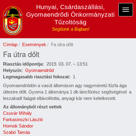
Ugrás
Hunyai, Csárdaszállási,
a
Navi
Gyomaendrődi Önkormányzati
tartalomra
átka
Tűzoltóság
Segítünk a Bajban!
Címlap
Események
Fa útra dőlt
Fa útra dőlt
Riasztás időpontja
2019. 03. 07. – 13:51
Helyszín
Gyomaendrőd
Legmagasabb riasztási fokozat
1
Gyomaendrődön a vasút állomáson agy nagyméretű fűzfa ága
úttestre dőlt. Gyoma 1 állománya 1 db láncfűrész segítségével a
leszakadt faágat eltávolította, anyagi kár nem keletkezett.
Az állományból részt vettek
Csuvár Mihály
Farkasinszki László
Hornok Sándor
Szabó Tamás