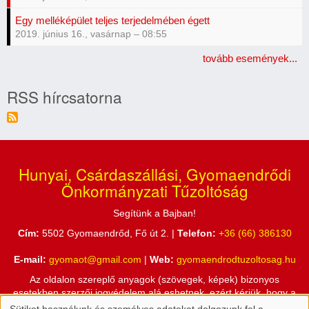
Egy melléképület teljes terjedelmében égett
2019. június 16., vasárnap – 08:55
tovább események...
RSS hírcsatorna
Hunyai, Csárdaszállási, Gyomaendrődi
Önkormányzati Tűzoltóság
Segítünk a Bajban!
Cím:
5502 Gyomaendrőd, Fő út 2. |
Telefon:
+36 (66) 386130
E-mail:
gyomaot@gmail.com
|
Web:
gyomaendrodtuzoltosag.hu
Az oldalon szereplő anyagok (szövegek, képek) bizonyos
esetekben szerzői jogvédelem alá eshetnek, ezért kérjük, hogy a
honlapon található információkat csak a Hunyai, Csárdaszállási,
Sütiket használunk és személyes adatokat dolgozunk fel a