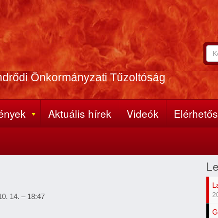
Ker
Ke
A
űr
ker
ndrődi Önkormányzati Tűzoltóság
(k
kife
meg
ények
Aktuális hírek
Videók
Elérhető
Le
L
2
10. 14. – 18:47
G