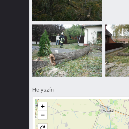
Fűzfa
megdőlt
Fűzfa
Fűzfa
megdőlt
megdőlt
Helyszín
+
−