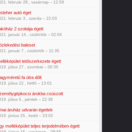
021. február 28., vasárnap – 12:59
isteher autó éget
021. február 3., szerda – 22:03
akóház 2 szobája égett
021. január 14., csütörtök – 02:04
özlekedési baleset
021. január 7., csütörtök – 11:35
elléképület tetőszerkezete égett
019. július 27., szombat – 00:35
agyméretű fa útra dőlt
019. július 22., hétfő – 13:01
zemélygépkocsi árokba csúszott
019. július 5., péntek – 22:38
ínai áruház udvarán égettek
019. június 25., kedd – 23:02
gy melléképület teljes terjedelmében égett
019. június 16., vasárnap – 08:55