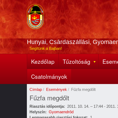
Ugrás
a
tartalomra
Hunyai, Csárdaszállási, Gyomae
Segítünk a Bajban!
Kezdőlap
Tűzoltóság
Esem
Fő
navigáció
Csatolmányok
Címlap
Események
Fűzfa megdőlt
Fűzfa megdőlt
Riasztás időpontja
2011. 10. 14. – 17:44
-
2011. 
Helyszín
Gyomaendrőd
Legmagasabb riasztási fokozat
1