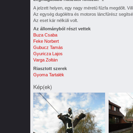
A jelzett helyen, egy nagy méretű fűzfa megdőlt. Vil
Az egység dugólétra és motoros láncfűrész segítségé
Az eset kár nélküli volt.
Az állományból részt vettek
Buza Csaba
Feke Norbert
Gubucz Tamás
Gyuricza Lajos
Varga Zoltán
Riasztott szerek
Gyoma Tartalék
Kép(ek)