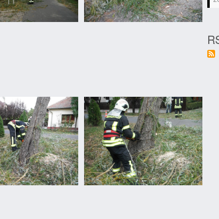
Fűzfa
RS
megdőlt
Fűzfa
megdőlt