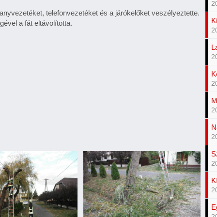
2
lanyvezetéket, telefonvezetéket és a járókelőket veszélyeztette.
K
vel a fát eltávolította.
2
L
2
K
2
M
2
N
2
S
2
K
2
E
2