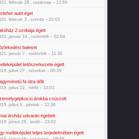
021. február 28., vasárnap – 12:59
isteher autó éget
021. február 3., szerda – 22:03
akóház 2 szobája égett
021. január 14., csütörtök – 02:04
özlekedési baleset
021. január 7., csütörtök – 11:35
elléképület tetőszerkezete égett
019. július 27., szombat – 00:35
agyméretű fa útra dőlt
019. július 22., hétfő – 13:01
zemélygépkocsi árokba csúszott
019. július 5., péntek – 22:38
ínai áruház udvarán égettek
019. június 25., kedd – 23:02
gy melléképület teljes terjedelmében égett
019. június 16., vasárnap – 08:55