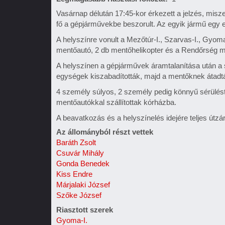
Vasárnap délután 17:45-kor érkezett a jelzés, mis
fő a gépjárművekbe beszorult. Az egyik jármű egy e
A helyszínre vonult a Mezőtúr-I., Szarvas-I., Gyoma
mentőautó, 2 db mentőhelikopter és a Rendőrség m
A helyszínen a gépjárművek áramtalanítása után a s
egységek kiszabadították, majd a mentőknek átadt
4 személy súlyos, 2 személy pedig könnyű sérülést 
mentőautókkal szállítottak kórházba.
A beavatkozás és a helyszínelés idejére teljes útzá
Az állományból részt vettek
Baráth Zsolt
Csuvár Mihály
Gonda Benedek
Kiss Endre
Márjalaki József
Szőke József
Riasztott szerek
Gyoma-I.