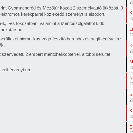
2
zerint Gyomaendrőd és Mezőtúr között 2 személyautó ütközött, 3
K
lektromos kerékpárral közlekedő személyt is elsodort.
2
-I., I-es fokozatban, valamint a Mentőszolgálattól 6 db
L
unkatársai.
2
érülteket hidraulikus vágó-feszítő berendezés segítségével az
ák.
K
2
szenvedett. 2 embert mentőhelikopterrel, a többi sérültet
M
2
r volt érvényben.
N
2
S
2
K
2
E
2