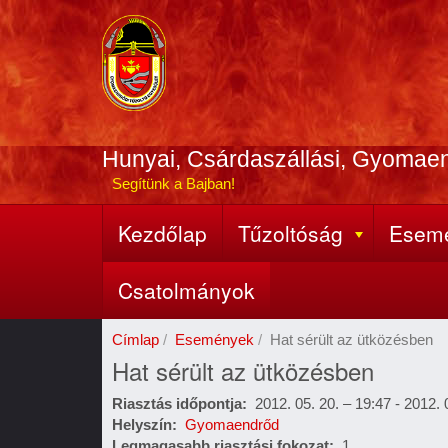
Ugrás
a
tartalomra
Hunyai, Csárdaszállási, Gyomae
Segítünk a Bajban!
Kezdőlap
Tűzoltóság
Esem
Fő
navigáció
Csatolmányok
Címlap
Események
Hat sérült az ütközésben
Hat sérült az ütközésben
Riasztás időpontja
2012. 05. 20. – 19:47
-
2012. 
Helyszín
Gyomaendrőd
Legmagasabb riasztási fokozat
1