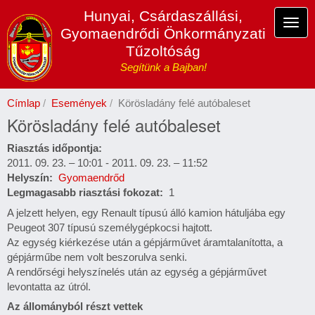
Ugrás
Hunyai, Csárdaszállási,
a
Navi
Gyomaendrődi Önkormányzati
tartalomra
átka
Tűzoltóság
Segítünk a Bajban!
Címlap
Események
Körösladány felé autóbaleset
Körösladány felé autóbaleset
Riasztás időpontja
2011. 09. 23. – 10:01
-
2011. 09. 23. – 11:52
Helyszín
Gyomaendrőd
Legmagasabb riasztási fokozat
1
A jelzett helyen, egy Renault típusú álló kamion hátuljába egy
Peugeot 307 típusú személygépkocsi hajtott.
Az egység kiérkezése után a gépjárművet áramtalanította, a
gépjárműbe nem volt beszorulva senki.
A rendőrségi helyszínelés után az egység a gépjárművet
levontatta az útról.
Az állományból részt vettek