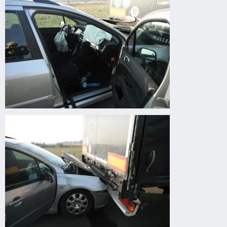
autóbaleset
Körösladány
felé
autóbaleset