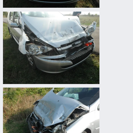
Körösladány
felé
autóbaleset
Körösladány
felé
autóbaleset