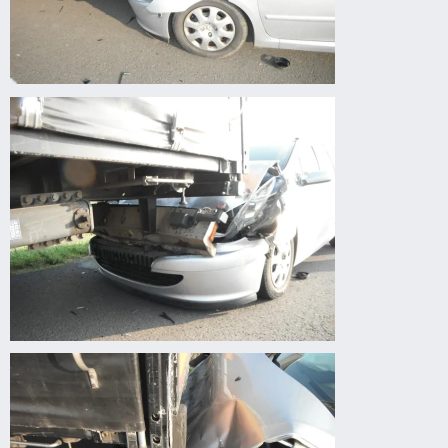
Körösladány
felé
autóbaleset
Körösladány
felé
autóbaleset