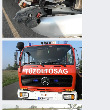
Körösladány
felé
autóbaleset
Körösladány
felé