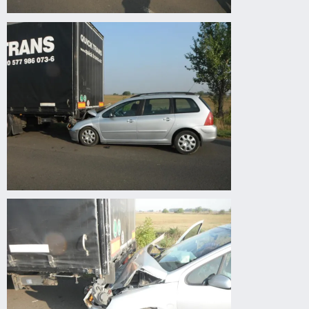
Körösladány
felé
autóbaleset
Körösladány
felé
autóbaleset