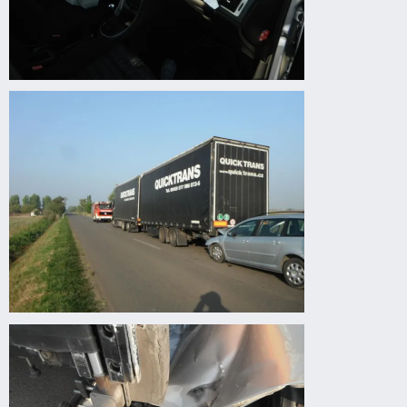
Körösladány
felé
autóbaleset
Körösladány
felé
autóbaleset