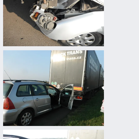
Körösladány
felé
autóbaleset
Körösladány
felé