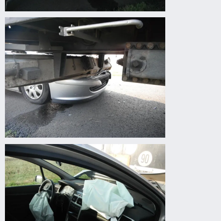
Körösladány
felé
autóbaleset
Körösladány
felé
autóbaleset