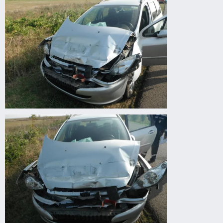
autóbaleset
Körösladány
felé
autóbaleset