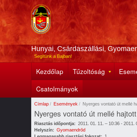
Ugrás
a
tartalomra
Hunyai, Csárdaszállási, Gyomae
Segítünk a Bajban!
Kezdőlap
Tűzoltóság
Esem
Fő
navigáció
Csatolmányok
Címlap
Események
Nyerges vontató út mellé haj
Nyerges vontató út mellé hajtott
Riasztás időpontja
2011. 01. 11. – 10:36
-
2011. 
Helyszín
Gyomaendrőd
Legmagasabb riasztási fokozat
1