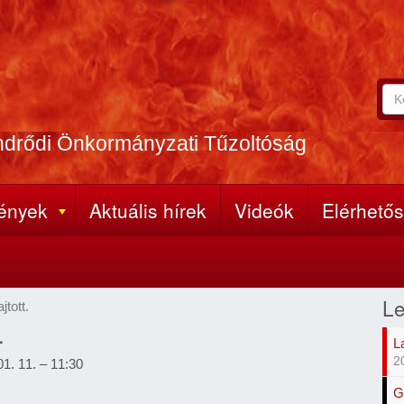
Ker
Ke
A
űr
ker
ndrődi Önkormányzati Tűzoltóság
(k
kife
meg
ények
Aktuális hírek
Videók
Elérhető
Le
tott.
.
L
2
01. 11. – 11:30
G