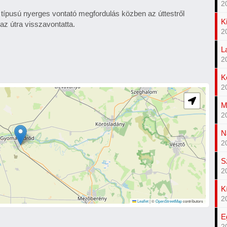
2
ípusú nyerges vontató megfordulás közben az úttestről
K
az útra visszavontatta.
2
L
2
K
2
M
2
N
2
S
2
K
2
Leaflet
|
©
OpenStreetMap
contributors
E
2