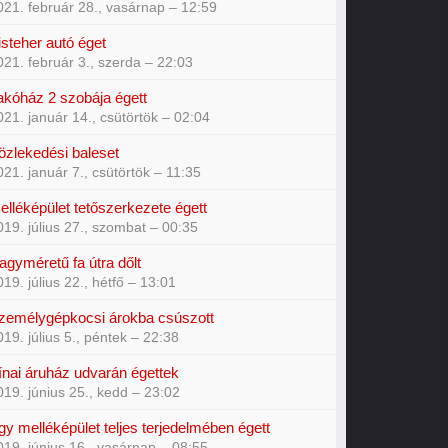
021. február 28., vasárnap – 12:59
isteher autó éget
021. február 3., szerda – 22:03
akóház 2 szobája égett
021. január 14., csütörtök – 02:04
özlekedési baleset
021. január 7., csütörtök – 11:35
elléképület tetőszerkezete égett
019. július 27., szombat – 00:35
agyméretű fa útra dőlt
019. július 22., hétfő – 13:01
zemélygépkocsi árokba csúszott
019. július 5., péntek – 22:38
ínai áruház udvarán égettek
019. június 25., kedd – 23:02
gy melléképület teljes terjedelmében égett
019. június 16., vasárnap – 08:55