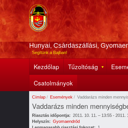
Ugrás
a
tartalomra
Hunyai, Csárdaszállási, Gyomae
Segítünk a Bajban!
Kezdőlap
Tűzoltóság
Esem
Fő
navigáció
Csatolmányok
Címlap
Események
Vaddarázs minden mennyis
Vaddarázs minden mennyiségbe
Riasztás időpontja
2011. 10. 11. – 13:55
-
2011. 
Helyszín
Gyomaendrőd
Legmagasabb riasztási fokozat
1