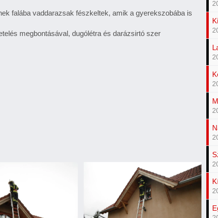
2
rének falába vaddarazsak fészkeltek, amik a gyerekszobába is
K
2
getelés megbontásával, dugólétra és darázsirtó szer
L
2
K
2
M
2
N
2
S
2
K
2
E
2