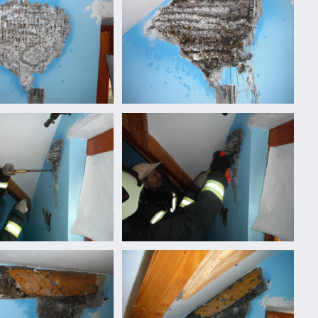
n...
mennyiségben...
Vaddarázs
minden
n...
mennyiségben...
Vaddarázs
minden
n...
mennyiségben...