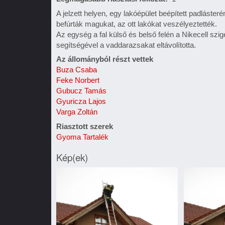
A jelzett helyen, egy lakóépület beépített padláste
befúrták magukat, az ott lakókat veszélyeztették.
Az egység a fal külső és belső felén a Nikecell szi
segítségével a vaddarazsakat eltávolította.
Az állományból részt vettek
Buza Csaba
Feke Norbert
Gubucz Tamás
Gyuricza Lajos
Varga Zoltán
Riasztott szerek
Gyoma Tartalék
Kép(ek)