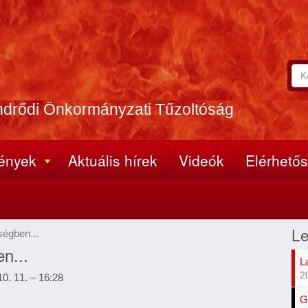
Ker
Ke
A
űr
ker
ndrődi Önkormányzati Tűzoltóság
(k
kife
meg
ények
Aktuális hírek
Videók
Elérhető
Le
égben...
n...
L
2
10. 11. – 16:28
G