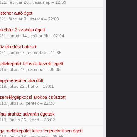
021. február 28., vasárnap – 12:59
isteher autó éget
021. február 3., szerda – 22:03
akóház 2 szobája égett
021. január 14., csütörtök – 02:04
özlekedési baleset
021. január 7., csütörtök – 11:35
elléképület tetőszerkezete égett
019. július 27., szombat – 00:35
agyméretű fa útra dőlt
019. július 22., hétfő – 13:01
zemélygépkocsi árokba csúszott
019. július 5., péntek – 22:38
ínai áruház udvarán égettek
019. június 25., kedd – 23:02
gy melléképület teljes terjedelmében égett
019. június 16., vasárnap – 08:55