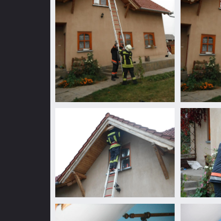
Vaddarázs
Vaddarázs
minden
minden
mennyiségben...
mennyiségbe
Vaddarázs
Vaddarázs
minden
minden