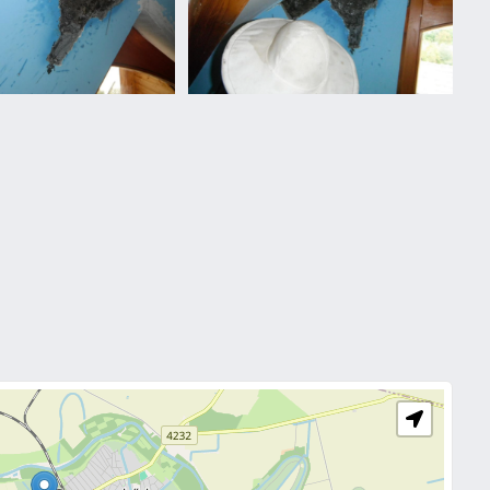
Vaddarázs
minden
n...
mennyiségben...