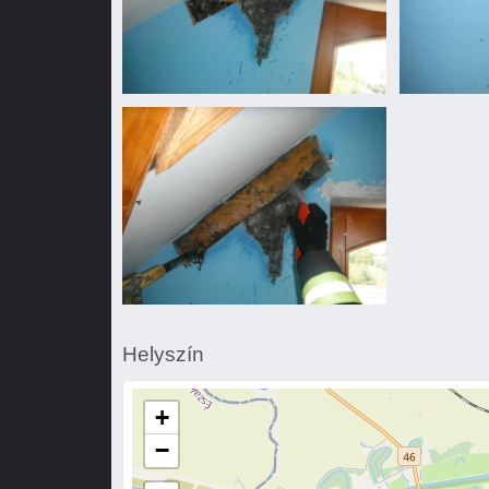
Vaddarázs
Vaddarázs
minden
minden
mennyiségben...
mennyiségbe
Vaddarázs
minden
Helyszín
mennyiségben...
+
−