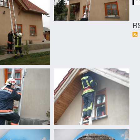
RS
Vaddarázs
minden
mennyiségben...
n...
Vaddarázs
minden