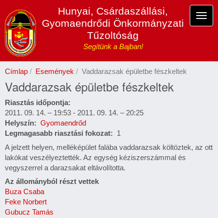
Ugrás
Hunyai, Csárdaszállási,
a
Navi
Gyomaendrődi Önkormányzati
tartalomra
átka
Tűzoltóság
Segítünk a Bajban!
Címlap
Események
Vaddarazsak épületbe fészkeltek
Vaddarazsak épületbe fészkeltek
Riasztás időpontja
2011. 09. 14. – 19:53
-
2011. 09. 14. – 20:25
Helyszín
Gyomaendrőd
Legmagasabb riasztási fokozat
1
A jelzett helyen, melléképület falába vaddarazsak költöztek, az ott
lakókat veszélyeztették. Az egység kéziszerszámmal és
vegyszerrel a darazsakat eltávolította.
Az állományból részt vettek
Buza Csaba
Feke Norbert
Gubucz Tamás