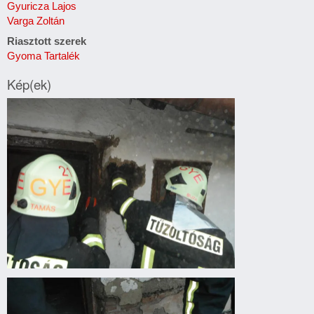
Gyuricza Lajos
Varga Zoltán
Riasztott szerek
Gyoma Tartalék
Kép(ek)
Vaddarazsak
épületbe
fészkeltek