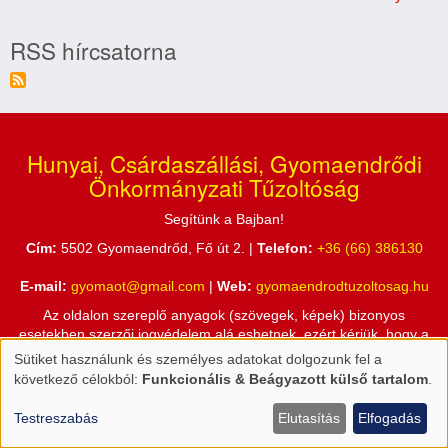
RSS hírcsatorna
Hunyai, Csárdaszállási, Gyomaendrődi
Önkormányzati Tűzoltóság
Segítünk a Bajban!
Cím:
5502 Gyomaendrőd, Fő út 2. |
Telefon:
+36 (66) 386130
E-mail:
gyomaot@gmail.com
|
Web:
gyomaendrodtuzoltosag.hu
Az oldalon szereplő anyagok (szövegek, képek) bizonyos
esetekben szerzői jogvédelem alá eshetnek, ezért kérjük, hogy a
honlapon található információkat csak a Hunyai, Csárdaszállási,
Sütiket használunk és személyes adatokat dolgozunk fel a
Személyes
Gyomaendrődi Önkormányzati Tűzoltóság engedélyével használja
következő célokból:
Funkcionális & Beágyazott külső tartalom
.
fel!
adatok
és
Testreszabás
Elutasítás
Elfogadás
sütik