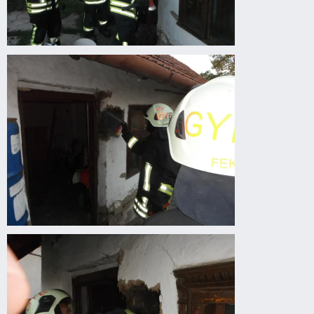
Vaddarazsak
épületbe
fészkeltek
Vaddarazsak
épületbe
fészkeltek