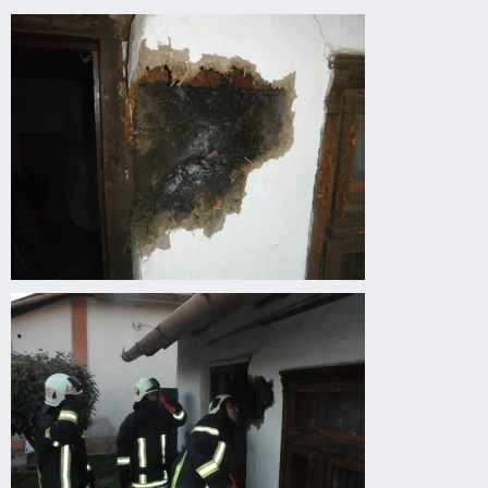
Vaddarazsak
épületbe
fészkeltek
Vaddarazsak
épületbe
fészkeltek