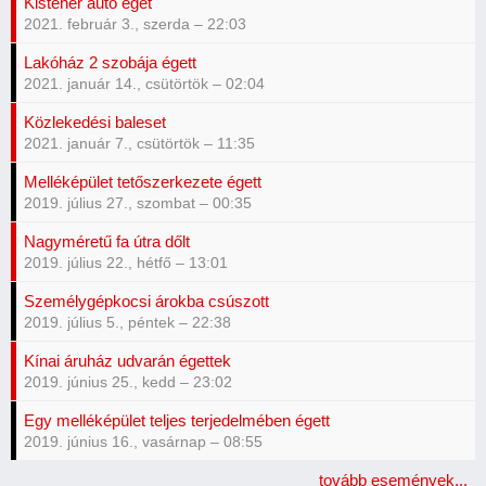
Kisteher autó éget
2021. február 3., szerda – 22:03
Lakóház 2 szobája égett
2021. január 14., csütörtök – 02:04
Közlekedési baleset
2021. január 7., csütörtök – 11:35
Melléképület tetőszerkezete égett
2019. július 27., szombat – 00:35
Nagyméretű fa útra dőlt
2019. július 22., hétfő – 13:01
Személygépkocsi árokba csúszott
2019. július 5., péntek – 22:38
Kínai áruház udvarán égettek
2019. június 25., kedd – 23:02
Egy melléképület teljes terjedelmében égett
2019. június 16., vasárnap – 08:55
tovább események...