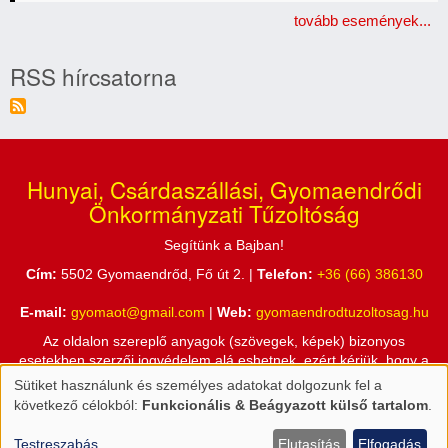
tovább események...
RSS hírcsatorna
Hunyai, Csárdaszállási, Gyomaendrődi
Önkormányzati Tűzoltóság
Segítünk a Bajban!
Cím:
5502 Gyomaendrőd, Fő út 2. |
Telefon:
+36 (66) 386130
E-mail:
gyomaot@gmail.com
|
Web:
gyomaendrodtuzoltosag.hu
Az oldalon szereplő anyagok (szövegek, képek) bizonyos
esetekben szerzői jogvédelem alá eshetnek, ezért kérjük, hogy a
honlapon található információkat csak a Hunyai, Csárdaszállási,
Sütiket használunk és személyes adatokat dolgozunk fel a
Személyes
Gyomaendrődi Önkormányzati Tűzoltóság engedélyével használja
következő célokból:
Funkcionális & Beágyazott külső tartalom
.
fel!
adatok
és
Testreszabás
Elutasítás
Elfogadás