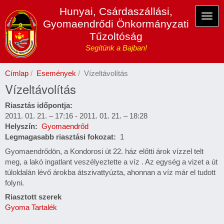
Ugrás
Hunyai, Csárdaszállási,
a
Navi
Gyomaendrődi Önkormányzati
tartalomra
átka
Tűzoltóság
Segítünk a Bajban!
Címlap
Események
Vízeltávolítás
Vízeltávolítás
Riasztás időpontja
2011. 01. 21. – 17:16
-
2011. 01. 21. – 18:28
Helyszín
Gyomaendrőd
Legmagasabb riasztási fokozat
1
Gyomaendrődön, a Kondorosi út 22. ház előtti árok vízzel telt
meg, a lakó ingatlant veszélyeztette a víz . Az egység a vizet a út
túloldalán lévő árokba átszivattyúzta, ahonnan a víz már el tudott
folyni.
Riasztott szerek
Gyoma Tartalék