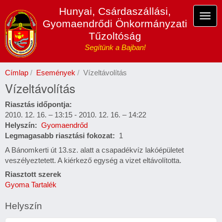
Ugrás
Hunyai, Csárdaszállási,
a
Navi
Gyomaendrődi Önkormányzati
tartalomra
átka
Tűzoltóság
Segítünk a Bajban!
Címlap
Események
Vízeltávolítás
Vízeltávolítás
Riasztás időpontja
2010. 12. 16. – 13:15
-
2010. 12. 16. – 14:22
Helyszín
Gyomaendrőd
Legmagasabb riasztási fokozat
1
A Bánomkerti út 13.sz. alatt a csapadékvíz lakóépületet
veszélyeztetett. A kiérkező egység a vizet eltávolította.
Riasztott szerek
Gyoma Tartalék
Helyszín