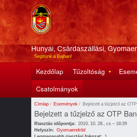
Ugrás
a
tartalomra
Hunyai, Csárdaszállási, Gyomae
Segítünk a Bajban!
Kezdőlap
Tűzoltóság
Esem
Fő
navigáció
Csatolmányok
Címlap
Események
Bejelzett a tűzjelző az OT
Bejelzett a tűzjelző az OTP Ba
Riasztás időpontja
2010. 10. 28., cs – 18:39
Helyszín
Gyomaendrőd
Legmagasabb riasztási fokozat
1