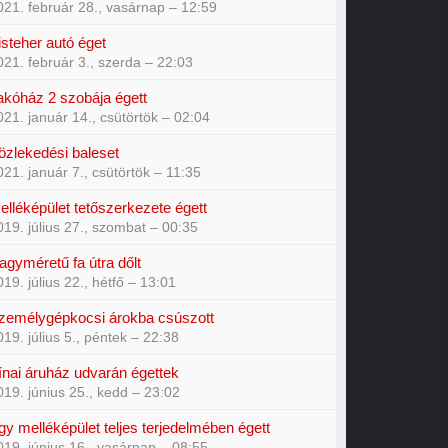
021. február 28., vasárnap – 12:59
isteher autó éget
021. február 3., szerda – 22:03
akóház 2 szobája égett
021. január 14., csütörtök – 02:04
özlekedési baleset
021. január 7., csütörtök – 11:35
elléképület tetőszerkezete égett
019. július 27., szombat – 00:35
agyméretű fa útra dőlt
019. július 22., hétfő – 13:01
zemélygépkocsi árokba csúszott
019. július 5., péntek – 22:38
ínai áruház udvarán égettek
019. június 25., kedd – 23:02
gy melléképület teljes terjedelmében égett
019. június 16., vasárnap – 08:55