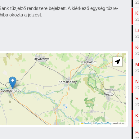
2
nk tűzjelző rendszere bejelzett. A kiérkező egység tűzre-
K
hiba okozta a jelzést.
2
L
2
K
2
M
2
N
2
S
2
K
2
Leaflet
|
©
OpenStreetMap
contributors
E
2