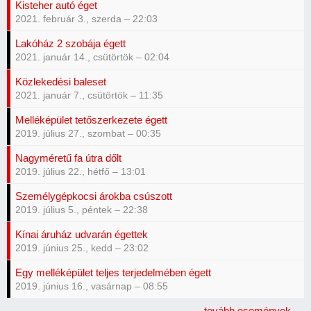
Kisteher autó éget
2021. február 3., szerda – 22:03
Lakóház 2 szobája égett
2021. január 14., csütörtök – 02:04
Közlekedési baleset
2021. január 7., csütörtök – 11:35
Melléképület tetőszerkezete égett
2019. július 27., szombat – 00:35
Nagyméretű fa útra dőlt
2019. július 22., hétfő – 13:01
Személygépkocsi árokba csúszott
2019. július 5., péntek – 22:38
Kínai áruház udvarán égettek
2019. június 25., kedd – 23:02
Egy melléképület teljes terjedelmében égett
2019. június 16., vasárnap – 08:55
tovább események...