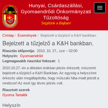
Ugrás
Hunyai, Csárdaszállási,
a
Navi
Gyomaendrődi Önkormányzati
tartalomra
átka
Tűzoltóság
Segítünk a Bajban!
Címlap
Események
Bejelzett a tűzjelző a K&H bankban.
Bejelzett a tűzjelző a K&H bankban.
Riasztás időpontja
2010. 10. 27., sze – 02:00
Helyszín
Gyomaendrőd
Legmagasabb riasztási fokozat
1
2010.10.27.-én a délutáni órákban jelzés érkezett, miszerint
bejelzett a tűzjelző a K&H Bankban. Az egység a helyszínre
érkezés után megállapította, hogy műszaki hiba miatt jelzett a
rendszer! Az eset így téves jelzés volt.
Riasztott szerek
Gyoma Tartalék
Helyszín