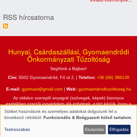
RSS hírcsatorna
Hunyai, Csárdaszállási, Gyomaendrődi
Önkormányzati Tűzoltóság
Segítünk a Bajban!
Cím:
5502 Gyomaendrőd, Fő út 2. |
Telefon:
+36 (66) 386130
E-mail:
gyomaot@gmail.com
|
Web:
gyomaendrodtuzoltosag.hu
Az oldalon szereplő anyagok (szövegek, képek) bizonyos
esetekben szerzői jogvédelem alá eshetnek, ezért kérjük, hogy a
honlapon található információkat csak a Hunyai, Csárdaszállási,
Sütiket használunk és személyes adatokat dolgozunk fel a
Személyes
Gyomaendrődi Önkormányzati Tűzoltóság engedélyével használja
következő célokból:
Funkcionális & Beágyazott külső tartalom
.
fel!
adatok
és
Testreszabás
Elutasítás
Elfogadás