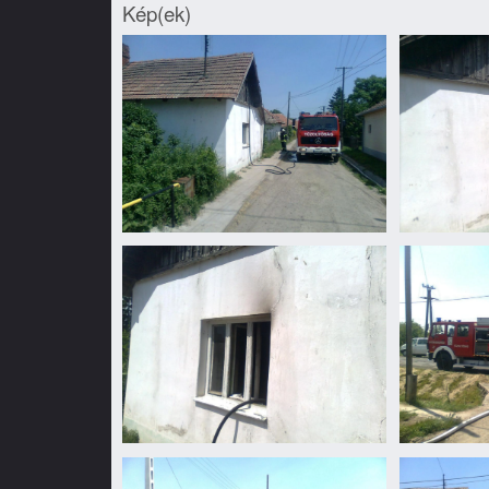
Kép(ek)
Álmosdomb
Álmosdomb
utcai
utcai
lakástűz
lakástűz
Álmosdomb
Álmosdomb
utcai
utcai