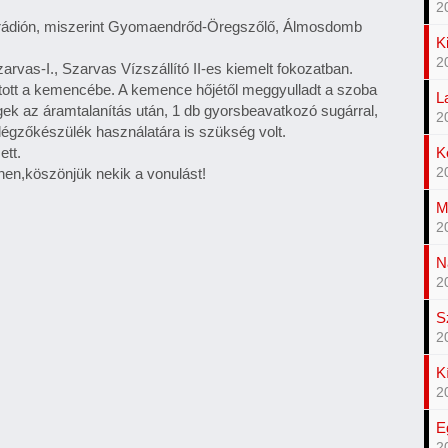
2
 rádión, miszerint Gyomaendrőd-Öregszőlő, Álmosdomb
K
2
rvas-I., Szarvas Vízszállító II-es kiemelt fokozatban.
yújtott a kemencébe. A kemence hőjétől meggyulladt a szoba
L
k az áramtalanítás után, 1 db gyorsbeavatkozó sugárral,
2
légzőkészülék használatára is szükség volt.
ett.
K
nen,köszönjük nekik a vonulást!
2
M
2
N
2
S
2
K
2
E
2