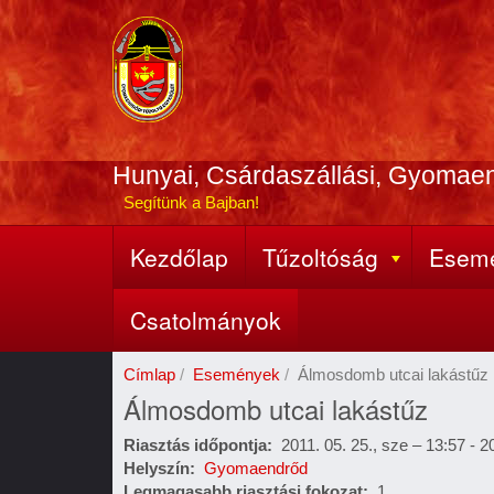
Ugrás
a
tartalomra
Hunyai, Csárdaszállási, Gyomae
Segítünk a Bajban!
Kezdőlap
Tűzoltóság
Esem
Fő
navigáció
Csatolmányok
Címlap
Események
Álmosdomb utcai lakástűz
Álmosdomb utcai lakástűz
Riasztás időpontja
2011. 05. 25., sze – 13:57
-
20
Helyszín
Gyomaendrőd
Legmagasabb riasztási fokozat
1