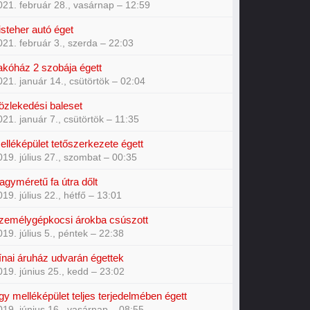
021. február 28., vasárnap – 12:59
isteher autó éget
021. február 3., szerda – 22:03
akóház 2 szobája égett
021. január 14., csütörtök – 02:04
özlekedési baleset
021. január 7., csütörtök – 11:35
elléképület tetőszerkezete égett
019. július 27., szombat – 00:35
agyméretű fa útra dőlt
019. július 22., hétfő – 13:01
zemélygépkocsi árokba csúszott
019. július 5., péntek – 22:38
ínai áruház udvarán égettek
019. június 25., kedd – 23:02
gy melléképület teljes terjedelmében égett
019. június 16., vasárnap – 08:55