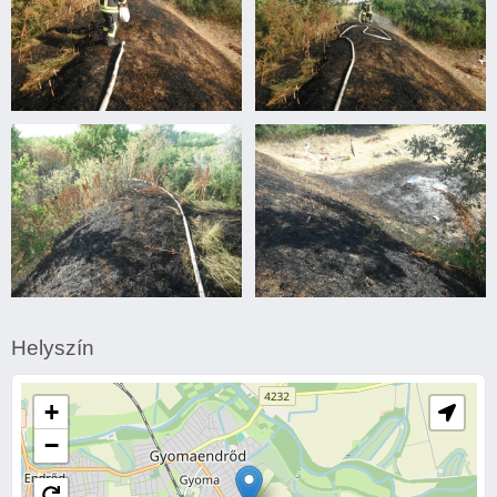
Avartűz
Avartűz
Avartűz
Avartűz
Helyszín
+
−