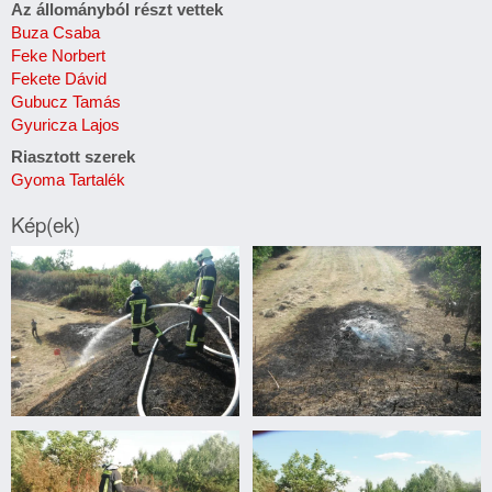
Az állományból részt vettek
Buza Csaba
Feke Norbert
Fekete Dávid
Gubucz Tamás
Gyuricza Lajos
Riasztott szerek
Gyoma Tartalék
Kép(ek)
Avartűz
Avartűz