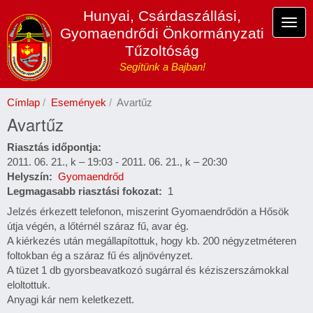
Ugrás
Hunyai, Csárdaszállási,
a
Navi
Gyomaendrődi Önkormányzati
tartalomra
átka
Tűzoltóság
Segítünk a Bajban!
Címlap
Események
Avartűz
Avartűz
Riasztás időpontja
2011. 06. 21., k – 19:03
-
2011. 06. 21., k – 20:30
Helyszín
Gyomaendrőd
Legmagasabb riasztási fokozat
1
Jelzés érkezett telefonon, miszerint Gyomaendrődön a Hősök
útja végén, a lőtérnél száraz fű, avar ég.
A kiérkezés után megállapítottuk, hogy kb. 200 négyzetméteren
foltokban ég a száraz fű és aljnövényzet.
A tüzet 1 db gyorsbeavatkozó sugárral és kéziszerszámokkal
eloltottuk.
Anyagi kár nem keletkezett.