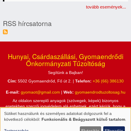
tovább események...
RSS hírcsatorna
Hunyai, Csárdaszállási, Gyomaendrődi
Önkormányzati Tűzoltóság
Segítünk a Bajban!
Cím:
5502 Gyomaendrőd, Fő út 2. |
Telefon:
+36 (66) 386130
E-mail:
gyomaot@gmail.com
|
Web:
gyomaendrodtuzoltosag.hu
Az oldalon szereplő anyagok (szövegek, képek) bizonyos
esetekben szerzői jogvédelem alá eshetnek, ezért kérjük, hogy a
honlapon található információkat csak a Hunyai, Csárdaszállási,
Sütiket használunk és személyes adatokat dolgozunk fel a
Személyes
Gyomaendrődi Önkormányzati Tűzoltóság engedélyével használja
következő célokból:
Funkcionális & Beágyazott külső tartalom
.
fel!
adatok
Testreszabás
Elutasítás
Elfogadás