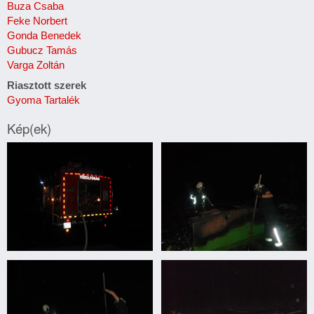
Buza Csaba
Feke Norbert
Gonda Benedek
Gubucz Tamás
Varga Zoltán
Riasztott szerek
Gyoma Tartalék
Kép(ek)
Lomtalanítási
Lomtalanítási
anyagok
anyagok
égtek
égtek