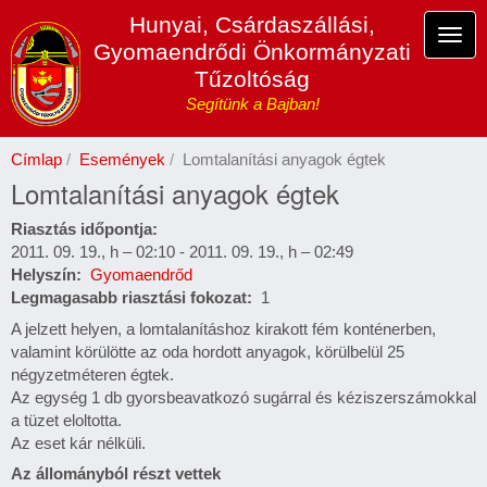
Ugrás
Hunyai, Csárdaszállási,
a
Navi
Gyomaendrődi Önkormányzati
tartalomra
átka
Tűzoltóság
Segítünk a Bajban!
Címlap
Események
Lomtalanítási anyagok égtek
Lomtalanítási anyagok égtek
Riasztás időpontja
2011. 09. 19., h – 02:10
-
2011. 09. 19., h – 02:49
Helyszín
Gyomaendrőd
Legmagasabb riasztási fokozat
1
A jelzett helyen, a lomtalanításhoz kirakott fém konténerben,
valamint körülötte az oda hordott anyagok, körülbelül 25
négyzetméteren égtek.
Az egység 1 db gyorsbeavatkozó sugárral és kéziszerszámokkal
a tüzet eloltotta.
Az eset kár nélküli.
Az állományból részt vettek