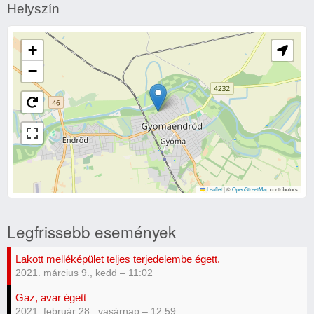
Helyszín
égtek
+
−
Leaflet
|
©
OpenStreetMap
contributors
Legfrissebb események
Lakott melléképület teljes terjedelembe égett.
2021. március 9., kedd – 11:02
Gaz, avar égett
2021. február 28., vasárnap – 12:59