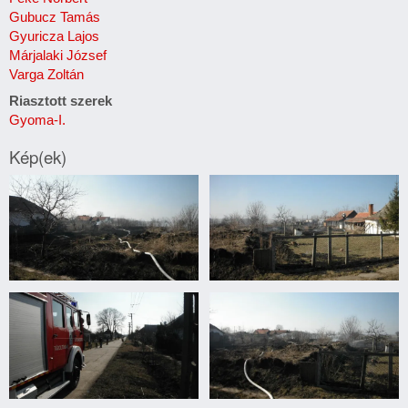
Gubucz Tamás
Gyuricza Lajos
Márjalaki József
Varga Zoltán
Riasztott szerek
Gyoma-I.
Kép(ek)
Nagylaposi
Nagylaposi
avartűz
avartűz