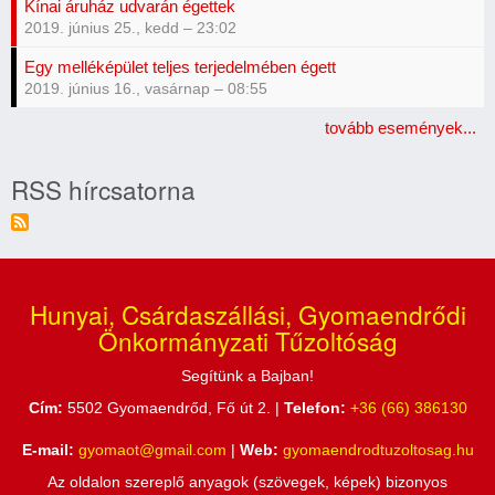
Kínai áruház udvarán égettek
2019. június 25., kedd – 23:02
Egy melléképület teljes terjedelmében égett
2019. június 16., vasárnap – 08:55
tovább események...
RSS hírcsatorna
Hunyai, Csárdaszállási, Gyomaendrődi
Önkormányzati Tűzoltóság
Segítünk a Bajban!
Cím:
5502 Gyomaendrőd, Fő út 2. |
Telefon:
+36 (66) 386130
E-mail:
gyomaot@gmail.com
|
Web:
gyomaendrodtuzoltosag.hu
Az oldalon szereplő anyagok (szövegek, képek) bizonyos