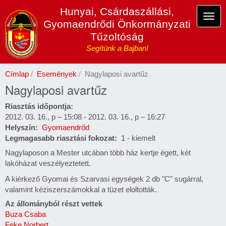
Ugrás
Hunyai, Csárdaszállási,
a
Navi
Gyomaendrődi Önkormányzati
tartalomra
átka
Tűzoltóság
Segítünk a Bajban!
Címlap
Események
Nagylaposi avartűz
Nagylaposi avartűz
Riasztás időpontja
2012. 03. 16., p – 15:08
-
2012. 03. 16., p – 16:27
Helyszín
Gyomaendrőd
Legmagasabb riasztási fokozat
1 - kiemelt
Nagylaposon a Mester utcában több ház kertje égett, két
lakóházat veszélyeztetett.
A kiérkező Gyomai és Szarvasi egységek 2 db "C" sugárral,
valamint kéziszerszámokkal a tüzet eloltották.
Az állományból részt vettek
Buza Csaba
Feke Norbert