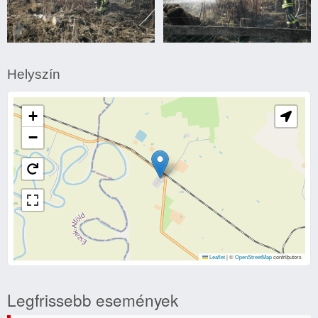
Nagylaposi
Nagylaposi
avartűz
avartűz
Helyszín
+
−
Leaflet
|
©
OpenStreetMap
contributors
Legfrissebb események