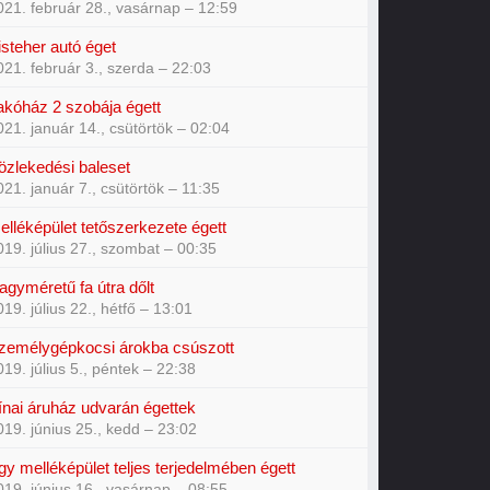
021. február 28., vasárnap – 12:59
isteher autó éget
021. február 3., szerda – 22:03
akóház 2 szobája égett
021. január 14., csütörtök – 02:04
özlekedési baleset
021. január 7., csütörtök – 11:35
elléképület tetőszerkezete égett
019. július 27., szombat – 00:35
agyméretű fa útra dőlt
019. július 22., hétfő – 13:01
zemélygépkocsi árokba csúszott
019. július 5., péntek – 22:38
ínai áruház udvarán égettek
019. június 25., kedd – 23:02
gy melléképület teljes terjedelmében égett
019. június 16., vasárnap – 08:55