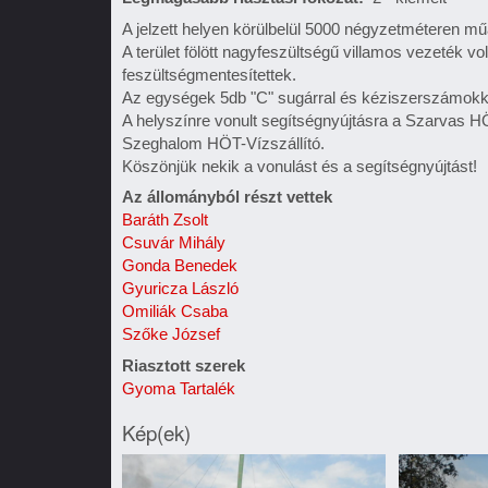
A jelzett helyen körülbelül 5000 négyzetméteren mű
A terület fölött nagyfeszültségű villamos vezeték v
feszültségmentesítettek.
Az egységek 5db "C" sugárral és kéziszerszámokkal 
A helyszínre vonult segítségnyújtásra a Szarvas
Szeghalom HÖT-Vízszállító.
Köszönjük nekik a vonulást és a segítségnyújtást!
Az állományból részt vettek
Baráth Zsolt
Csuvár Mihály
Gonda Benedek
Gyuricza László
Omiliák Csaba
Szőke József
Riasztott szerek
Gyoma Tartalék
Kép(ek)