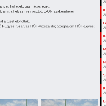
2
anyag hulladék, gaz,nádas égett.
K
olt, amit a helyszínre riasztott E-ON szakemberei
2
a tüzet eloltották.
L
 HÖT-Egyes; Szarvas HÖT-Vízszállító; Szeghalom HÖT-Egyes;
2
K
2
M
2
N
2
S
2
K
2
E
2