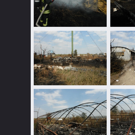
Nagylaposon
Nagylaposo
hulladék
hulladék
égett
égett
Nagylaposon
Nagylaposo
hulladék
hulladék
égett
égett