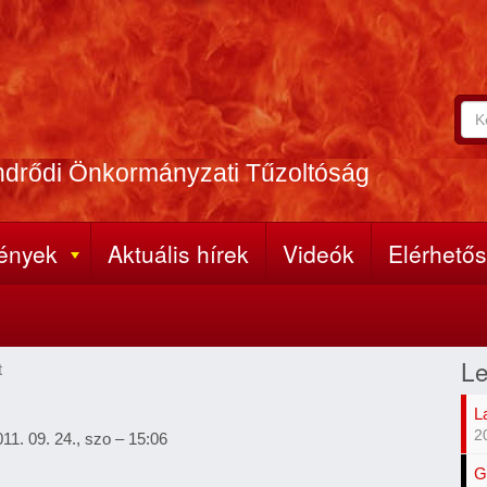
Ker
Ke
A
űr
ker
ndrődi Önkormányzati Tűzoltóság
(k
kife
meg
ények
Aktuális hírek
Videók
Elérhető
Le
t
L
2
11. 09. 24., szo – 15:06
G