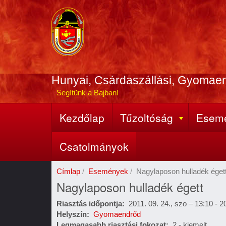
Ugrás
a
tartalomra
Hunyai, Csárdaszállási, Gyomae
Segítünk a Bajban!
Kezdőlap
Tűzoltóság
Esem
Fő
navigáció
Csatolmányok
Címlap
Események
Nagylaposon hulladék éget
Nagylaposon hulladék égett
Riasztás időpontja
2011. 09. 24., szo – 13:10
-
20
Helyszín
Gyomaendrőd
Legmagasabb riasztási fokozat
2 - kiemelt