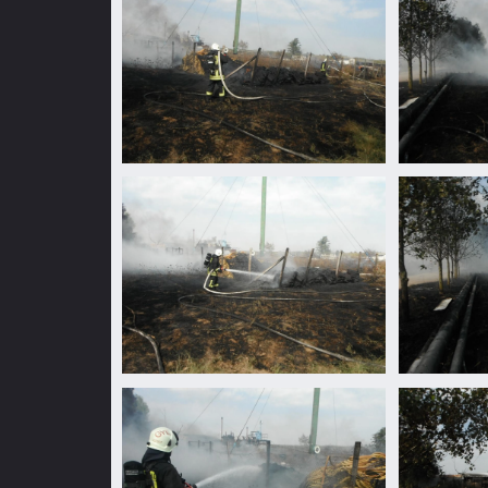
Nagylaposon
Nagylaposo
hulladék
hulladék
égett
égett
Nagylaposon
Nagylaposo
hulladék
hulladék
égett
égett