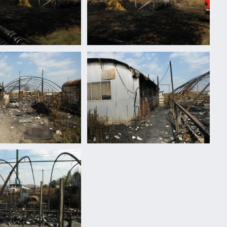
n
Nagylaposon
hulladék
égett
n
Nagylaposon
hulladék
égett