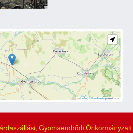
n
Leaflet
|
©
OpenStreetMap
contributors
árdaszállási, Gyomaendrődi Önkormányzati