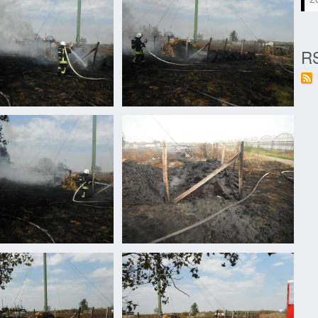
RS
n
Nagylaposon
hulladék
égett
n
Nagylaposon
hulladék
égett