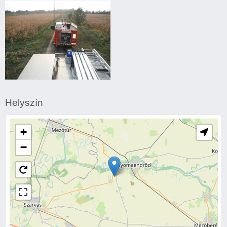
égett
égett
Trágyakazal
égett
Helyszín
+
−