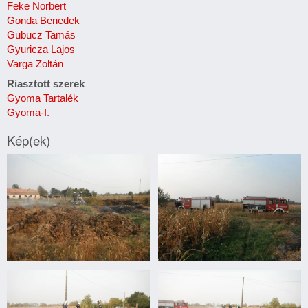
Feke Norbert
Gonda Benedek
Gubucz Tamás
Gyuricza Lajos
Varga Zoltán
Riasztott szerek
Gyoma Tartalék
Gyoma-I.
Kép(ek)
Trágyakazal
Trágyakazal
égett
égett