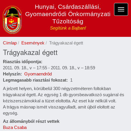
Ugrás
Hunyai, Csárdaszállási,
a
Navi
Gyomaendrődi Önkormányzati
tartalomra
átka
Tűzoltóság
Segítünk a Bajban!
Címlap
Események
Trágyakazal égett
Trágyakazal égett
Riasztás időpontja
2011. 09. 18., v – 17:55
-
2011. 09. 18., v – 18:59
Helyszín
Gyomaendrőd
Legmagasabb riasztási fokozat
1
A jelzett helyen, körülbelül 300 négyzetméteren foltokban
trágyakazal égett. Az egység 1 db gyorsbeavatkozó sugárral és
kéziszerszámokkal a tüzet eloltotta. Az eset kár nélküli volt.
A trágya másnap ismét visszagyulladt, amit újból eloltott az
egység.
Az állományból részt vettek
Buza Csaba