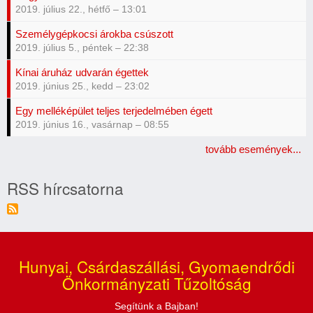
2019. július 22., hétfő – 13:01
Személygépkocsi árokba csúszott
2019. július 5., péntek – 22:38
Kínai áruház udvarán égettek
2019. június 25., kedd – 23:02
Egy melléképület teljes terjedelmében égett
2019. június 16., vasárnap – 08:55
tovább események...
RSS hírcsatorna
Hunyai, Csárdaszállási, Gyomaendrődi
Önkormányzati Tűzoltóság
Segítünk a Bajban!