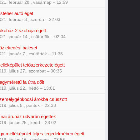
021. február 28., vasárnap – 12:59
isteher autó éget
021. február 3., szerda – 22:03
akóház 2 szobája égett
021. január 14., csütörtök – 02:04
özlekedési baleset
021. január 7., csütörtök – 11:35
elléképület tetőszerkezete égett
019. július 27., szombat – 00:35
agyméretű fa útra dőlt
019. július 22., hétfő – 13:01
zemélygépkocsi árokba csúszott
019. július 5., péntek – 22:38
ínai áruház udvarán égettek
019. június 25., kedd – 23:02
gy melléképület teljes terjedelmében égett
019. június 16., vasárnap – 08:55