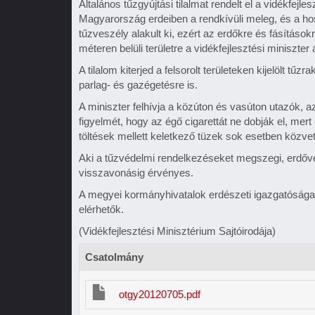
Általános tűzgyújtási tilalmat rendelt el a vidékfejles
Magyarország erdeiben a rendkívüli meleg, és a ho
tűzveszély alakult ki, ezért az erdőkre és fásítások
méteren belüli területre a vidékfejlesztési miniszter á
A tilalom kiterjed a felsorolt területeken kijelölt tű
parlag- és gazégetésre is.
A miniszter felhívja a közúton és vasúton utazók, 
figyelmét, hogy az égő cigarettát ne dobják el, mert 
töltések mellett keletkező tüzek sok esetben közve
Aki a tűzvédelmi rendelkezéseket megszegi, erdővéde
visszavonásig érvényes.
A megyei kormányhivatalok erdészeti igazgatósága
elérhetők.
(Vidékfejlesztési Minisztérium Sajtóirodája)
Csatolmány
otgy20120705.pdf