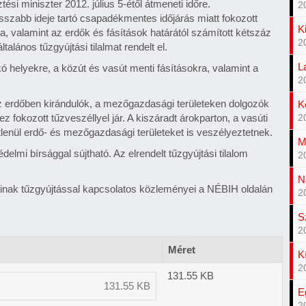
ztési miniszter 2012. július 5-étől átmeneti időre.
2
sszabb ideje tartó csapadékmentes időjárás miatt fokozott
K
ra, valamint az erdők és fásítások határától számított kétszáz
2
ltalános tűzgyújtási tilalmat rendelt el.
L
zrakó helyekre, a közút és vasút menti fásításokra, valamint a
2
az erdőben kirándulók, a mezőgazdasági területeken dolgozók
K
ez fokozott tűzveszéllyel jár. A kiszáradt árokparton, a vasúti
2
tlenül erdő- és mezőgazdasági területeket is veszélyeztetnek.
M
lmi bírsággal sújtható. Az elrendelt tűzgyújtási tilalom
2
N
inak tűzgyújtással kapcsolatos közleményei a NÉBIH oldalán
2
S
2
Méret
K
2
131.55 KB
131.55 KB
E
2