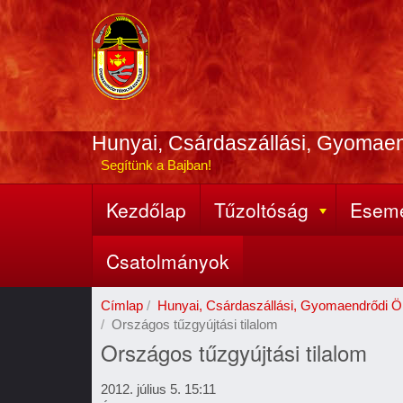
Ugrás
a
tartalomra
Hunyai, Csárdaszállási, Gyomae
Segítünk a Bajban!
Kezdőlap
Tűzoltóság
Esem
Fő
navigáció
Csatolmányok
Címlap
Hunyai, Csárdaszállási, Gyomaendrődi Ö
Országos tűzgyújtási tilalom
Országos tűzgyújtási tilalom
2012. július 5. 15:11