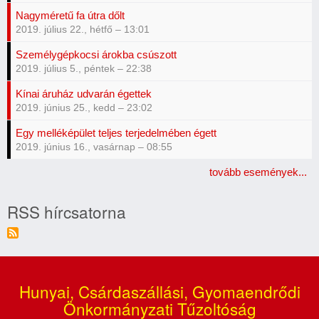
Nagyméretű fa útra dőlt
2019. július 22., hétfő – 13:01
Személygépkocsi árokba csúszott
2019. július 5., péntek – 22:38
Kínai áruház udvarán égettek
2019. június 25., kedd – 23:02
Egy melléképület teljes terjedelmében égett
2019. június 16., vasárnap – 08:55
tovább események...
RSS hírcsatorna
Hunyai, Csárdaszállási, Gyomaendrődi
Önkormányzati Tűzoltóság