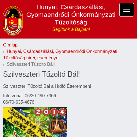
Ugrás
Hunyai, Csárdaszállási,
a
Navi
Gyomaendrődi Önkormányzati
tartalomra
átka
Tűzoltóság
Segítünk a Bajban!
Címlap
Hunyai, Csárdaszállási, Gyomaendrődi Önkormányzati
Tűzoltóság hírei, eseményei
Szilveszteri Tűzoltó Bál!
Szilveszteri Tűzoltó Bál!
Szilveszteri Tűzoltó Bál a Hídfő Étteremben!
Infó vonal: 06/20-490-7366
06/70-635-4676