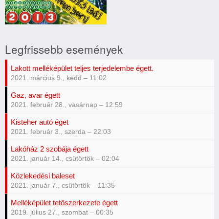
Szilveszteri
Tűzoltó
Legfrissebb események
Bál!
Lakott melléképület teljes terjedelembe égett.
2021. március 9., kedd – 11:02
Gaz, avar égett
2021. február 28., vasárnap – 12:59
Kisteher autó éget
2021. február 3., szerda – 22:03
Lakóház 2 szobája égett
2021. január 14., csütörtök – 02:04
Közlekedési baleset
2021. január 7., csütörtök – 11:35
Melléképület tetőszerkezete égett
2019. július 27., szombat – 00:35