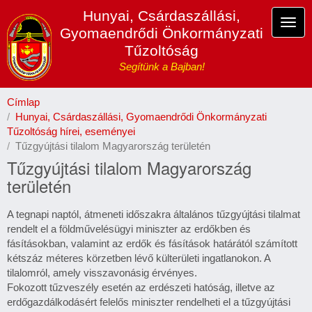
Ugrás
Hunyai, Csárdaszállási,
a
Navi
Gyomaendrődi Önkormányzati
tartalomra
átka
Tűzoltóság
Segítünk a Bajban!
Címlap
Hunyai, Csárdaszállási, Gyomaendrődi Önkormányzati
Tűzoltóság hírei, eseményei
Tűzgyújtási tilalom Magyarország területén
Tűzgyújtási tilalom Magyarország
területén
A tegnapi naptól, átmeneti időszakra általános tűzgyújtási tilalmat
rendelt el a földművelésügyi miniszter az erdőkben és
fásításokban, valamint az erdők és fásítások határától számított
kétszáz méteres körzetben lévő külterületi ingatlanokon. A
tilalomról, amely visszavonásig érvényes.
Fokozott tűzveszély esetén az erdészeti hatóság, illetve az
erdőgazdálkodásért felelős miniszter rendelheti el a tűzgyújtási