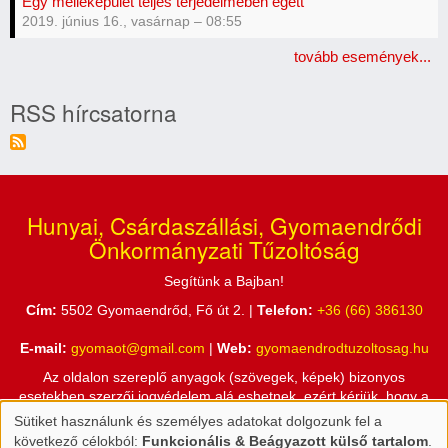
Egy melléképület teljes terjedelmében égett
2019. június 16., vasárnap – 08:55
tovább események...
RSS hírcsatorna
Hunyai, Csárdaszállási, Gyomaendrődi
Önkormányzati Tűzoltóság
Segítünk a Bajban!
Cím:
5502 Gyomaendrőd, Fő út 2. |
Telefon:
+36 (66) 386130
E-mail:
gyomaot@gmail.com
|
Web:
gyomaendrodtuzoltosag.hu
Az oldalon szereplő anyagok (szövegek, képek) bizonyos
esetekben szerzői jogvédelem alá eshetnek, ezért kérjük, hogy a
honlapon található információkat csak a Hunyai, Csárdaszállási,
Sütiket használunk és személyes adatokat dolgozunk fel a
Személyes
Gyomaendrődi Önkormányzati Tűzoltóság engedélyével használja
következő célokból:
Funkcionális & Beágyazott külső tartalom
.