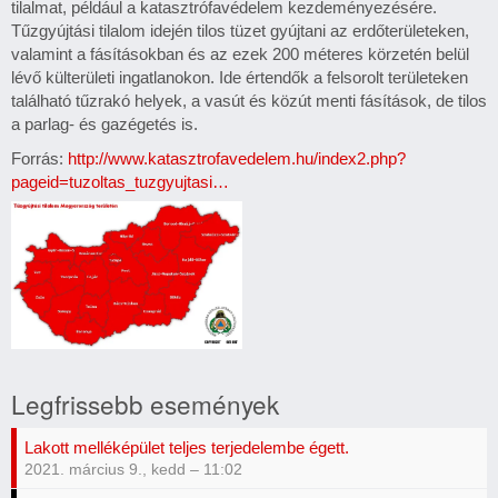
tilalmat, például a katasztrófavédelem kezdeményezésére.
Tűzgyújtási tilalom idején tilos tüzet gyújtani az erdőterületeken,
valamint a fásításokban és az ezek 200 méteres körzetén belül
lévő külterületi ingatlanokon. Ide értendők a felsorolt területeken
található tűzrakó helyek, a vasút és közút menti fásítások, de tilos
a parlag- és gazégetés is.
Forrás:
http://www.katasztrofavedelem.hu/index2.php?
pageid=tuzoltas_tuzgyujtasi…
Tűzgyújtási
tilalom
Legfrissebb események
Magyarország
területén
Lakott melléképület teljes terjedelembe égett.
2021. március 9., kedd – 11:02