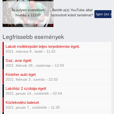
Te milyen esetekben
Betölti a(z)
YouTube
által
Igen (ez a
hívnád a 112-t?
biztosított külső tartalmat?
Legfrissebb események
Lakott melléképület teljes terjedelembe égett.
2021. március 9., kedd – 11:02
Gaz, avar égett
2021. február 28., vasárnap – 12:59
Kisteher autó éget
2021. február 3., szerda – 22:03
Lakóház 2 szobája égett
2021. január 14., csütörtök – 02:04
Közlekedési baleset
2021. január 7., csütörtök – 11:35