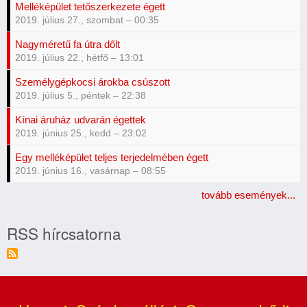
Melléképület tetőszerkezete égett
2019. július 27., szombat – 00:35
Nagyméretű fa útra dőlt
2019. július 22., hétfő – 13:01
Személygépkocsi árokba csúszott
2019. július 5., péntek – 22:38
Kínai áruház udvarán égettek
2019. június 25., kedd – 23:02
Egy melléképület teljes terjedelmében égett
2019. június 16., vasárnap – 08:55
tovább események...
RSS hírcsatorna