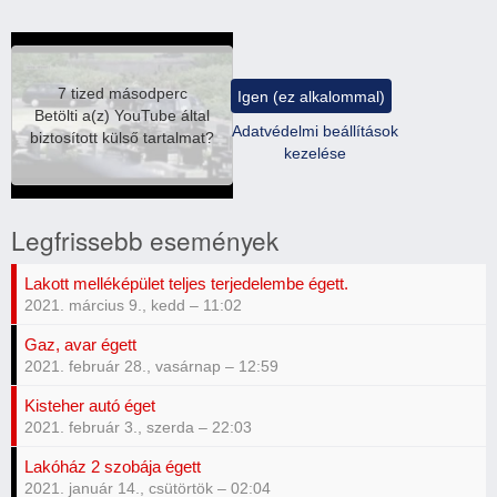
7 tized másodperc
Igen (ez alkalommal)
Betölti a(z)
YouTube
által
Adatvédelmi beállítások
biztosított külső tartalmat?
kezelése
Legfrissebb események
Lakott melléképület teljes terjedelembe égett.
2021. március 9., kedd – 11:02
Gaz, avar égett
2021. február 28., vasárnap – 12:59
Kisteher autó éget
2021. február 3., szerda – 22:03
Lakóház 2 szobája égett
2021. január 14., csütörtök – 02:04