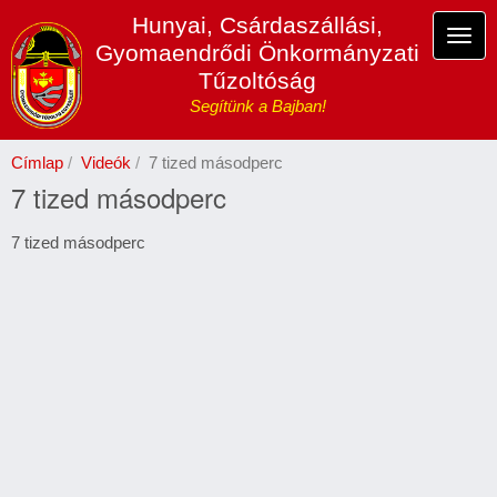
Ugrás
Hunyai, Csárdaszállási,
a
Navi
Gyomaendrődi Önkormányzati
tartalomra
átka
Tűzoltóság
Segítünk a Bajban!
Címlap
Videók
7 tized másodperc
7 tized másodperc
7 tized másodperc