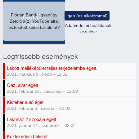
Flórián Band-Ugyanúgy
Igen (ez alkalommal)
Betölti a(z)
YouTube
által
Adatvédelmi beállítások
biztosított külső tartalmat?
kezelése
Legfrissebb események
Lakott melléképület teljes terjedelembe égett.
2021. március 9., kedd – 11:02
Gaz, avar égett
2021. február 28., vasárnap – 12:59
Kisteher autó éget
2021. február 3., szerda – 22:03
Lakóház 2 szobája égett
2021. január 14., csütörtök – 02:04
Közlekedési baleset