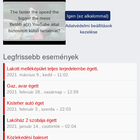
The faster the speed the
Igen (ez alkalommal)
bigger the mess
Betölti a(z)
YouTube
által
Adatvédelmi beállítások
biztosított külső tartalmat?
kezelése
Legfrissebb események
Lakott melléképület teljes terjedelembe égett.
2021. március 9., kedd – 11:02
Gaz, avar égett
2021. február 28., vasárnap – 12:59
Kisteher autó éget
2021. február 3., szerda – 22:03
Lakóház 2 szobája égett
2021. január 14., csütörtök – 02:04
Közlekedési baleset