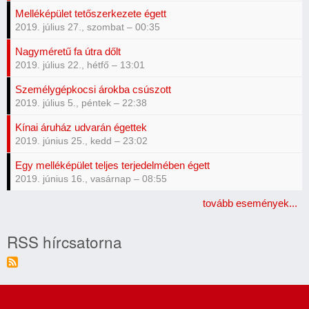
Melléképület tetőszerkezete égett
2019. július 27., szombat – 00:35
Nagyméretű fa útra dőlt
2019. július 22., hétfő – 13:01
Személygépkocsi árokba csúszott
2019. július 5., péntek – 22:38
Kínai áruház udvarán égettek
2019. június 25., kedd – 23:02
Egy melléképület teljes terjedelmében égett
2019. június 16., vasárnap – 08:55
tovább események...
RSS hírcsatorna