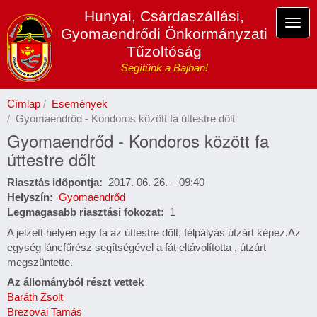
Ugrás
Hunyai, Csárdaszállási,
a
Navi
Gyomaendrődi Önkormányzati
tartalomra
átka
Tűzoltóság
Segítünk a Bajban!
Címlap
Események
Gyomaendrőd - Kondoros között fa úttestre dőlt
Gyomaendrőd - Kondoros között fa
úttestre dőlt
Riasztás időpontja
2017. 06. 26. – 09:40
Helyszín
Gyomaendrőd
Legmagasabb riasztási fokozat
1
A jelzett helyen egy fa az úttestre dőlt, félpályás útzárt képez.Az
egység láncfűrész segítségével a fát eltávolította , útzárt
megszüntette.
Az állományból részt vettek
Baráth Zsolt
Brezovai Tamás