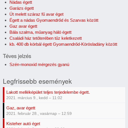
Nádas égett
Garázs égett
Út melett száraz fű avar éget
Égett a nádas Gyomaendrőd és Szarvas között
Gaz avar égett
Bála szalma, műanyag háló égett
Családi ház tetőterében tűz keletkezett
kb. 400 db körbál égett Gyomaendrőd-Körösladány között
Téves jelzés
Szén-monoxid mérgezés gyanú
Legfrissebb események
Lakott melléképület teljes terjedelembe égett.
2021. március 9., kedd – 11:02
Gaz, avar égett
2021. február 28., vasárnap – 12:59
Kisteher autó éget