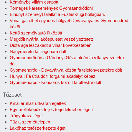
Kéménybe villám csapott.
Tömeges káresemények Gyomaendrődön!
Elhunyt személyt találtat a Fűzfás-zugi holtágban.
Vonat gázolt el egy idős hölgyet Dévaványa és Gyomaendrőd
között.
Kettő személyautó ütközött
Megdőlt nyárfa lakóépületet veszélyeztetett
Diófa ága leszakadt a vihar következtében
Nagyméretű fa filagóriára dölt
Gyomaendrődön a Gárdonyi Géza utcán fa villanyvezetékre
dölt
Gyomaendrőd - Dévaványa között fa telefonvezetékre dölt
Hunya : Fa útra dőlt, forgalmi akadályt képez
Gyomaendrőd - Kondoros között fa úttestre dőlt
Tűzeset
Kínai áruház udvarán égettek
Egy melléképület teljes terjedelmében égett
Trágyakazal éget
Tűz a szeméttelepen
Lakóház tetőszerkezete éget