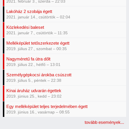
2021. február 3., szerda – 22:03
Lakóház 2 szobája égett
2021. január 14., csütörtök – 02:04
Közlekedési baleset
2021. január 7., csütörtök – 11:35
Melléképület tetőszerkezete égett
2019. július 27., szombat – 00:35
Nagyméretű fa útra dőlt
2019. július 22., hétfő – 13:01
Személygépkocsi árokba csúszott
2019. július 5., péntek – 22:38
Kínai áruház udvarán égettek
2019. június 25., kedd – 23:02
Egy melléképület teljes terjedelmében égett
2019. június 16., vasárnap – 08:55
tovább események...