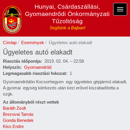
Ugrás
Hunyai, Csárdaszállási,
a
Navi
Gyomaendrődi Önkormányzati
tartalomra
átka
Tűzoltóság
Segítünk a Bajban!
Címlap
Események
Ügyeletes autó elakadt
Ügyeletes autó elakadt
Riasztás időpontja
2019. 02. 04. – 22:58
Helyszín
Gyomaendrőd
Legmagasabb riasztási fokozat
1
Gyomaendrődön Kocsorhegyen egy ügyeletes gépjármű elakadt.
A gyomai egység kiérkezés után kézi erővel kiszabadította a
szgk.
Az állományból részt vettek
Baráth Zsolt
Brezovai Tamás
Gonda Benedek
Kiss Endre