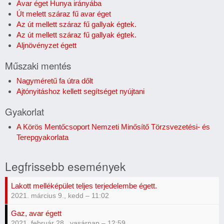
Avar éget Hunya irányába
Út melett száraz fű avar éget
Az út mellett száraz fű gallyak égtek.
Az út mellett száraz fű gallyak égtek.
Aljnövényzet égett
Műszaki mentés
Nagyméretű fa útra dőlt
Ajtónyitáshoz kellett segítséget nyújtani
Gyakorlat
A Körös Mentőcsoport Nemzeti Minősítő Törzsvezetési- és
Terepgyakorlata
Legfrissebb események
Lakott melléképület teljes terjedelembe égett.
2021. március 9., kedd – 11:02
Gaz, avar égett
2021. február 28., vasárnap – 12:59