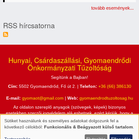
tovább események...
RSS hírcsatorna
Hunyai, Csárdaszállási, Gyomaendrődi
Önkormányzati Tűzoltóság
Segítünk a Bajban!
Cím:
5502 Gyomaendrőd, Fő út 2. |
Telefon:
+36 (66) 386130
E-mail:
gyomaot@gmail.com
|
Web:
gyomaendrodtuzoltosag.hu
Az oldalon szereplő anyagok (szövegek, képek) bizonyos
esetekben szerzői jogvédelem alá eshetnek, ezért kérjük, hogy a
honlapon található információkat csak a Hunyai, Csárdaszállási,
Sütiket használunk és személyes adatokat dolgozunk fel a
Személyes
Gyomaendrődi Önkormányzati Tűzoltóság engedélyével használja
következő célokból:
Funkcionális & Beágyazott külső tartalom
.
fel!
adatok