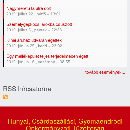
Nagyméretű fa útra dőlt
2019. július 22., hétfő – 13:01
Személygépkocsi árokba csúszott
2019. július 5., péntek – 22:38
Kínai áruház udvarán égettek
2019. június 25., kedd – 23:02
Egy melléképület teljes terjedelmében égett
2019. június 16., vasárnap – 08:55
tovább események...
RSS hírcsatorna
Hunyai, Csárdaszállási, Gyomaendrődi
Önkormányzati Tűzoltóság