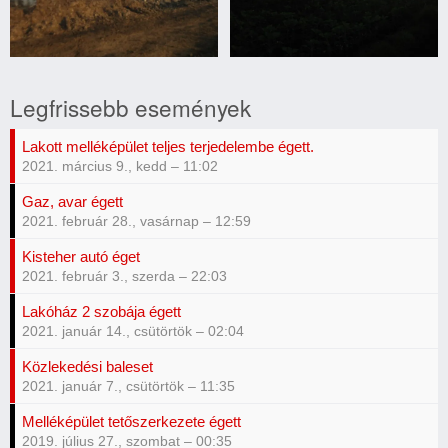
Trágyakazal
Trágyakazal
éget
éget
Legfrissebb események
Lakott melléképület teljes terjedelembe égett.
2021. március 9., kedd – 11:02
Gaz, avar égett
2021. február 28., vasárnap – 12:59
Kisteher autó éget
2021. február 3., szerda – 22:03
Lakóház 2 szobája égett
2021. január 14., csütörtök – 02:04
Közlekedési baleset
2021. január 7., csütörtök – 11:35
Melléképület tetőszerkezete égett
2019. július 27., szombat – 00:35