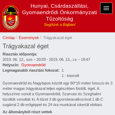
Ugrás
Hunyai, Csárdaszállási,
a
Navi
Gyomaendrődi Önkormányzati
tartalomra
átka
Tűzoltóság
Segítünk a Bajban!
Címlap
Események
Trágyakazal éget
Trágyakazal éget
Riasztás időpontja
2019. 06. 12., sze – 20:59
-
2019. 06. 13., cs – 19:47
Helyszín
Gyomaendrőd
Legmagasabb riasztási fokozat
1
1 - kiemelt
Gyomaendrőd és Nagylapos között egy 60*10 méter hosszú és 3
méter magas trágyakazal teljes egészében füstölt, éget. A
helyszínre vonult a Gyomaendrődi, Szarvasi és Szeghalmi
tűzoltók vonultak ki. A tűzet 3 db gyorsbeavatkozóval 1 db C
sugárral 2 db erőgéppel és 24 óra munkával sikerült eloltani.
Az állományból részt vettek