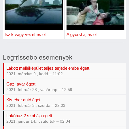
Iszik vagy vezet és öl!
A gyorshajtás öl!
Legfrissebb események
Lakott melléképület teljes terjedelembe égett.
2021. március 9., kedd – 11:02
Gaz, avar égett
2021. február 28., vasárnap – 12:59
Kisteher autó éget
2021. február 3., szerda – 22:03
Lakóház 2 szobája égett
2021. január 14., csütörtök – 02:04