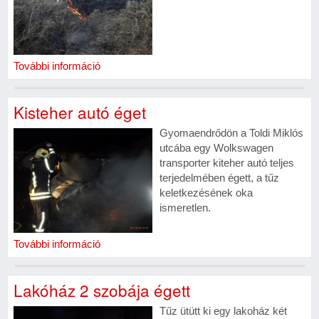
További információ
Kisteher autó éget
Gyomaendrődön a Toldi Miklós
utcába egy Wolkswagen
transporter kiteher autó teljes
terjedelmében égett, a tűz
keletkezésének oka
ismeretlen.
További információ
Lakóház 2 szobája égett
Tűz ütütt ki egy lakoház két