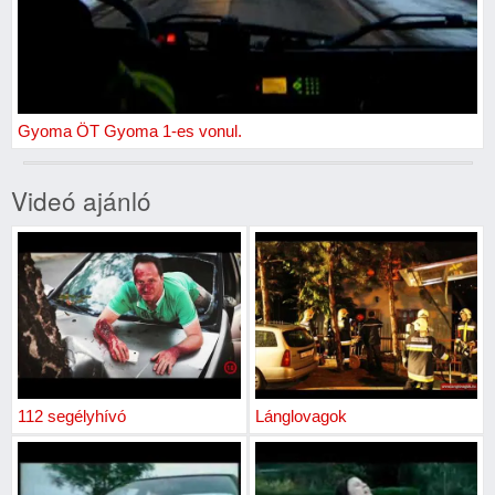
Gyoma ÖT Gyoma 1-es vonul.
Videó ajánló
112 segélyhívó
Lánglovagok