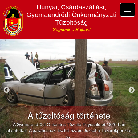
Ugrás
Hunyai, Csárdaszállási,
a
Navi
Gyomaendrődi Önkormányzati
tartalomra
átka
Tűzoltóság
Segítünk a Bajban!
A tűzoltóság története
A Gyomaendrődi Önkéntes Tűzoltó Egyesületet 1926-ban
alapították. A parancsnoki tisztet Szabó József a Takarékpénztár
ig…