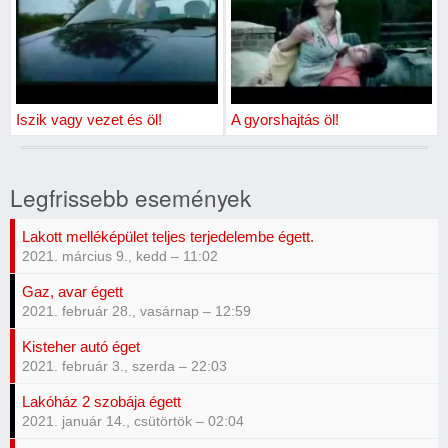
Iszik vagy vezet és öl!
A gyorshajtás öl!
Legfrissebb események
Lakott melléképület teljes terjedelembe égett.
2021. március 9., kedd – 11:02
Gaz, avar égett
2021. február 28., vasárnap – 12:59
Kisteher autó éget
2021. február 3., szerda – 22:03
Lakóház 2 szobája égett
2021. január 14., csütörtök – 02:04