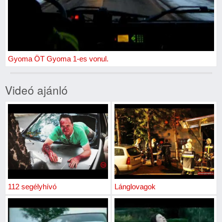
Gyoma ÖT Gyoma 1-es vonul.
Videó ajánló
112 segélyhívó
Lánglovagok