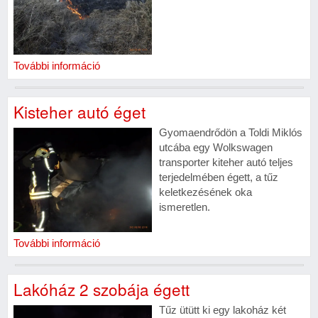
További információ
Kisteher autó éget
Gyomaendrődön a Toldi Miklós
utcába egy Wolkswagen
transporter kiteher autó teljes
terjedelmében égett, a tűz
keletkezésének oka
ismeretlen.
További információ
Lakóház 2 szobája égett
Tűz ütütt ki egy lakoház két