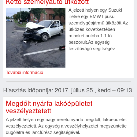
Kettő személyautó ütközött
A jelzett helyen egy Suzuki
illetve egy BMW típusú
személygépjármű ütközött.Az
ütközés következtében
mindkét autóba 1-1 fő
beszorult.Az egység
feszítővágó segítségév
További információ
Riasztás időpontja: 2017. július 25., kedd – 09:13
Megdőlt nyárfa lakóépületet
veszélyeztetett
A jelzett helyen egy nagyméretű nyárfa megdőlt, lakóépületet
veszélyeztetett. Az egység a veszélyhelyzetet megszüntette
dugólétra és láncfűrész segítségével.