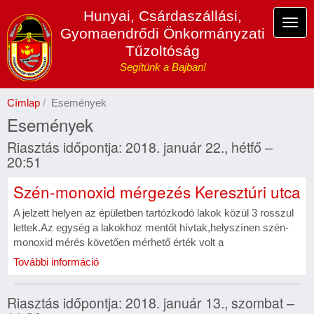
Ugrás
Hunyai, Csárdaszállási,
a
Navi
Gyomaendrődi Önkormányzati
tartalomra
átka
Tűzoltóság
Segítünk a Bajban!
Címlap
Események
Események
Riasztás időpontja: 2018. január 22., hétfő –
20:51
Szén-monoxid mérgezés Keresztúri utca
A jelzett helyen az épületben tartózkodó lakok közül 3 rosszul
lettek.Az egység a lakokhoz mentőt hívtak,helyszínen szén-
monoxid mérés követően mérhető érték volt a
További információ
Riasztás időpontja: 2018. január 13., szombat –