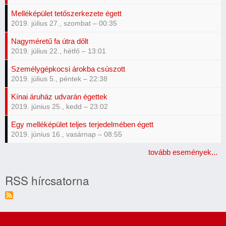
Melléképület tetőszerkezete égett
2019. július 27., szombat – 00:35
Nagyméretű fa útra dőlt
2019. július 22., hétfő – 13:01
Személygépkocsi árokba csúszott
2019. július 5., péntek – 22:38
Kínai áruház udvarán égettek
2019. június 25., kedd – 23:02
Egy melléképület teljes terjedelmében égett
2019. június 16., vasárnap – 08:55
tovább események...
RSS hírcsatorna