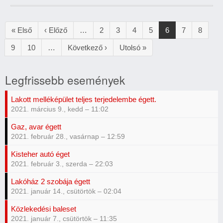
Oldalszámozás
Első
« Első
Előző
‹ Előző
…
Oldal
2
Oldal
3
Oldal
4
Oldal
5
Jelenlegi
6
Oldal
7
Oldal
8
oldal
oldal
oldal
Oldal
9
Oldal
10
…
Következő
Következő ›
Utolsó
Utolsó »
oldal
oldal
Legfrissebb események
Lakott melléképület teljes terjedelembe égett.
2021. március 9., kedd – 11:02
Gaz, avar égett
2021. február 28., vasárnap – 12:59
Kisteher autó éget
2021. február 3., szerda – 22:03
Lakóház 2 szobája égett
2021. január 14., csütörtök – 02:04
Közlekedési baleset
2021. január 7., csütörtök – 11:35