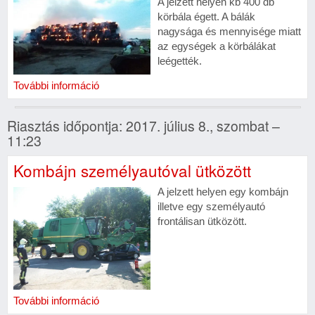
A jelzett helyen kb 400 db
körbála égett. A bálák
nagysága és mennyisége miatt
az egységek a körbálákat
leégették.
További információ
Riasztás időpontja: 2017. július 8., szombat –
11:23
Kombájn személyautóval ütközött
A jelzett helyen egy kombájn
illetve egy személyautó
frontálisan ütközött.
További információ