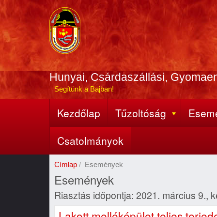
Ugrás
a
tartalomra
Hunyai, Csárdaszállási, Gyomae
Segítünk a Bajban!
Kezdőlap
Tűzoltóság
Esem
Fő
navigáció
Csatolmányok
Címlap
Események
Események
Riasztás időpontja: 2021. március 9., 
Lakott melléképület teljes terje