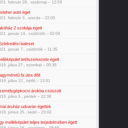
021. február 28., vasárnap – 12:59
isteher autó éget
021. február 3., szerda – 22:03
akóház 2 szobája égett
021. január 14., csütörtök – 02:04
özlekedési baleset
021. január 7., csütörtök – 11:35
elléképület tetőszerkezete égett
019. július 27., szombat – 00:35
agyméretű fa útra dőlt
019. július 22., hétfő – 13:01
zemélygépkocsi árokba csúszott
019. július 5., péntek – 22:38
ínai áruház udvarán égettek
019. június 25., kedd – 23:02
gy melléképület teljes terjedelmében égett
019. június 16., vasárnap – 08:55