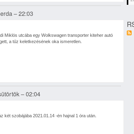
zerda – 22:03
RS
i Miklós utcába egy Wolkswagen transporter kiteher autó
gett, a tűz keletkezésének oka ismeretlen.
sütörtök – 02:04
áz két szobájába 2021.01.14 -én hajnal 1 óra után.