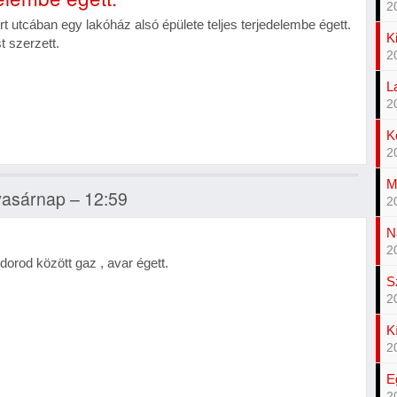
2
utcában egy lakóház alsó épülete teljes terjedelembe égett.
K
t szerzett.
2
L
2
K
2
M
 vasárnap – 12:59
2
N
2
rod között gaz , avar égett.
S
2
K
2
E
2