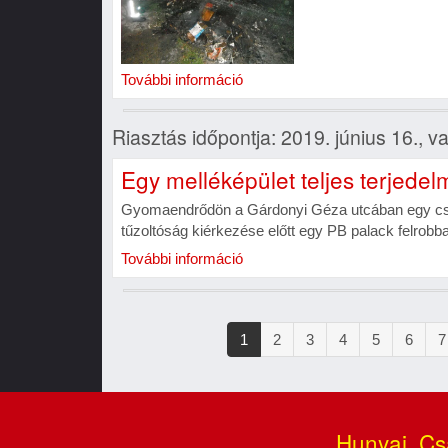
További információ
Riasztás időpontja: 2019. június 16., 
Egy melléképület teljes terjede
Gyomaendrődön a Gárdonyi Géza utcában egy csalá
tűzoltóság kiérkezése előtt egy PB palack felrobba
További információ
Oldalszámozás
Jelenlegi
1
Oldal
2
Oldal
3
Oldal
4
Oldal
5
Oldal
6
O
7
oldal
Hunyai, Cs