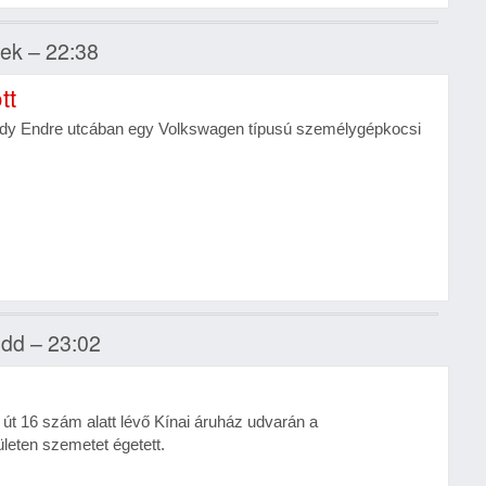
tek – 22:38
tt
y Endre utcában egy Volkswagen típusú személygépkocsi
edd – 23:02
t 16 szám alatt lévő Kínai áruház udvarán a
ületen szemetet égetett.