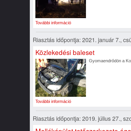
További információ
Riasztás időpontja: 2021. január 7., cs
Közlekedési baleset
Gyomaendrődön a Kond
További információ
Riasztás időpontja: 2019. július 27., s
Melléképület tetőszerkezete ége