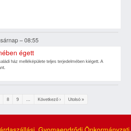
vasárnap – 08:55
lmében égett
di ház melléképülete teljes terjedelmében kiégett. A
nt.
ldal
Oldal
8
Oldal
9
…
Következő
Következő ›
Utolsó
Utolsó »
oldal
oldal
árdaszállási, Gyomaendrődi Önkormányzati