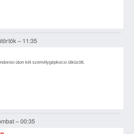
ütörtök – 11:35
orosi úton két személygépkocsi ütközött.
zombat – 00:35
tt