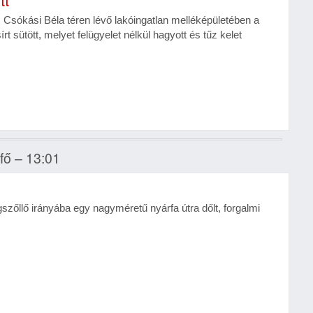
Csókási Béla téren lévő lakóingatlan melléképületében a
rt sütött, melyet felügyelet nélkül hagyott és tűz kelet
tfő – 13:01
őllő irányába egy nagyméretű nyárfa útra dőlt, forgalmi