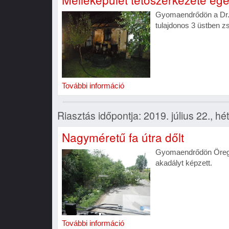
Gyomaendrődön a Dr. 
tulajdonos 3 üstben zsí
További információ
Riasztás időpontja: 2019. július 22., hé
Nagyméretű fa útra dőlt
Gyomaendrődön Öregsz
akadályt képzett.
További információ