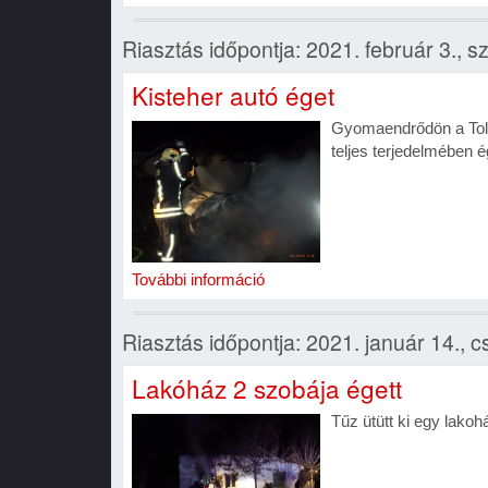
Riasztás időpontja: 2021. február 3., s
Kisteher autó éget
Gyomaendrődön a Told
teljes terjedelmében é
További információ
Riasztás időpontja: 2021. január 14., c
Lakóház 2 szobája égett
Tűz ütütt ki egy lakoh