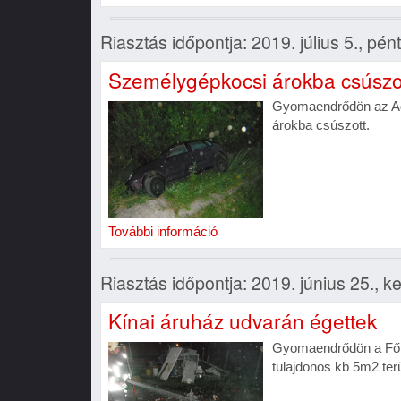
Riasztás időpontja: 2019. július 5., pén
Személygépkocsi árokba csúszo
Gyomaendrődön az Ad
árokba csúszott.
További információ
Riasztás időpontja: 2019. június 25., k
Kínai áruház udvarán égettek
Gyomaendrődön a Fő ú
tulajdonos kb 5m2 ter