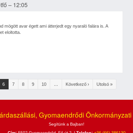
étfő – 12:05
d mögött avar égett ami átterjedt egy nyaraló falára is. A
t eloltotta.
al
Jelenlegi
6
Oldal
7
Oldal
8
Oldal
9
Oldal
10
…
Következő
Következő ›
Utolsó
Utolsó »
oldal
oldal
oldal
árdaszállási, Gyomaendrődi Önkormányzati
Segítünk a Bajban!
Cím:
5502 Gyomaendrőd, Fő út 2. |
Telefon:
+36 (66) 386130