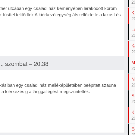
2
er utcában egy családi ház kéményében lerakódott korom
K
 füsttel telítődtek A kiérkező egység átszellőztette a lakást és
2
L
2
K
2
., szombat – 20:38
M
2
N
kásiban egy családi ház melléképületében beépített szauna
2
ók a kiérkezésig a lánggal égést megszüntették.
S
2
K
2
E
2