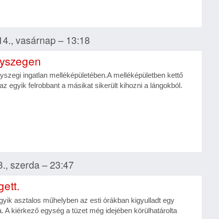
14., vasárnap – 13:18
nyszegen
nyszegi ingatlan melléképületében.A melléképületben kettő
az egyik felrobbant a másikat sikerült kihozni a lángokból.
3., szerda – 23:47
ett.
ik asztalos műhelyben az esti órákban kigyulladt egy
a. A kiérkező egység a tüzet még idejében körülhatárolta