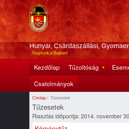
Ugrás
a
tartalomra
Hunyai, Csárdaszállási, Gyomae
Segítünk a Bajban!
Kezdőlap
Tűzoltóság
Esem
Fő
navigáció
Csatolmányok
Címlap
Tűzesetek
Tűzesetek
Riasztás időpontja: 2014. november 30
Kéménytűz.