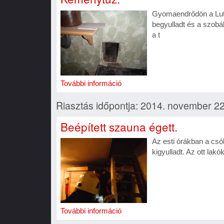
Gyomaendrődön a Luth
begyulladt és a szobák
a t
További információ
Riasztás időpontja: 2014. november 22
Beépített szauna égett.
Az esti órákban a csó
kigyulladt. Az ott lak
További információ