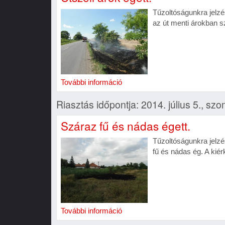
Tűzoltóságunkra jelzé
az út menti árokban sz
További információ
Riasztás időpontja: 2014. július 5., sz
Száraz fű és nádas égett.
Tűzoltóságunkra jelzé
fű és nádas ég. A kiér
További információ