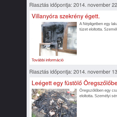
Riasztás időpontja: 2014. november 22
Villanyóra szekrény égett.
A Népligetben egy lak
tüzet eloltotta. Szemé
További információ
Riasztás időpontja: 2014. november 13.
Leégett egy füstölő Öregszőlőb
Öregszőlőben egy csal
eloltotta. Személyi sé