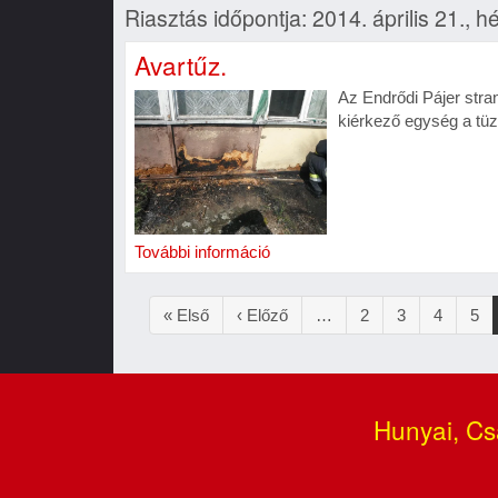
Riasztás időpontja: 2014. április 21., h
Avartűz.
Az Endrődi Pájer stran
kiérkező egység a tüze
További információ
Oldalszámozás
Első
« Első
Előző
‹ Előző
…
Oldal
2
Oldal
3
Oldal
4
Old
5
oldal
oldal
Hunyai, Cs