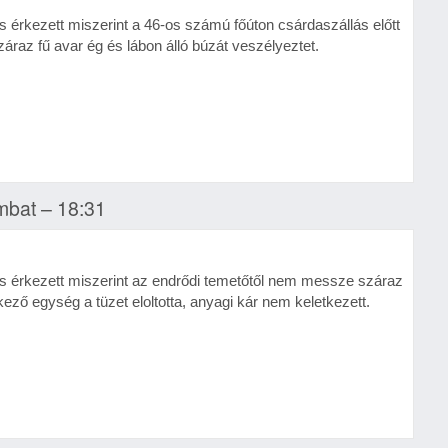
s érkezett miszerint a 46-os számú főúton csárdaszállás előtt
áraz fű avar ég és lábon álló búzát veszélyeztet.
ombat – 18:31
s érkezett miszerint az endrődi temetőtől nem messze száraz
kező egység a tüzet eloltotta, anyagi kár nem keletkezett.