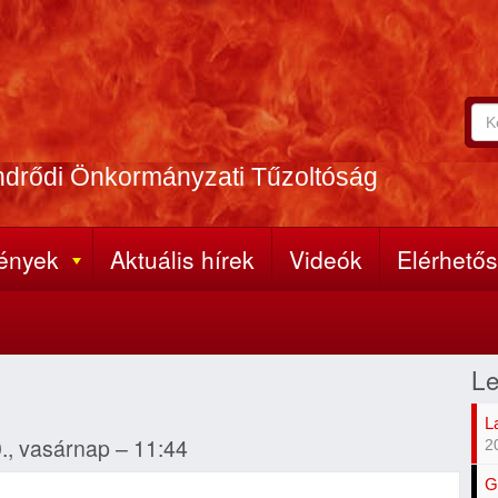
Ker
Ke
A
űr
ker
ndrődi Önkormányzati Tűzoltóság
(k
kife
meg
ények
Aktuális hírek
Videók
Elérhető
Le
L
., vasárnap – 11:44
2
G