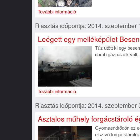
További információ
Riasztás időpontja: 2014. szeptember 
Leégett egy melléképület Bese
Tűz ütött ki egy bese
darab gázpalack volt, 
További információ
Riasztás időpontja: 2014. szeptember 
Asztalos műhely forgácstároló ég
Gyomaendrődön ez egy
elszívó forgácstárolój