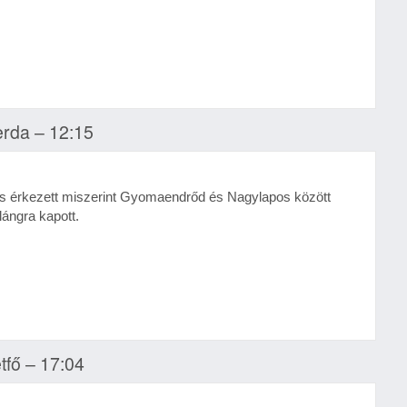
zerda – 12:15
és érkezett miszerint Gyomaendrőd és Nagylapos között
lángra kapott.
étfő – 17:04