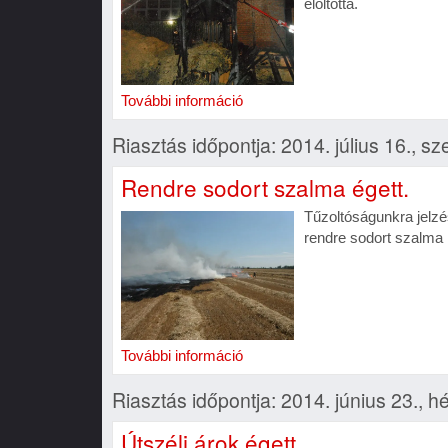
eloltotta.
További információ
Riasztás időpontja: 2014. július 16., s
Rendre sodort szalma égett.
Tűzoltóságunkra jelz
rendre sodort szalma 
További információ
Riasztás időpontja: 2014. június 23., h
Útszéli árok égett.