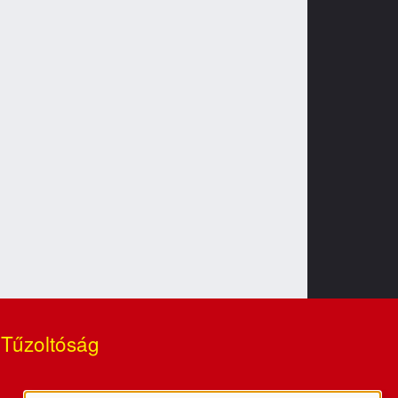
 Tűzoltóság