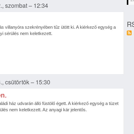
., szombat – 12:34
RS
ás villanyóra szekrényében tűz ütött ki. A kiérkező egység a
lyi sérülés nem keletkezett.
, csütörtök – 15:30
en.
ádi ház udvarán álló füstölő égett. A kiérkező egység a tüzet
rülés nem keletkezett. Az anyagi kár jelentős.