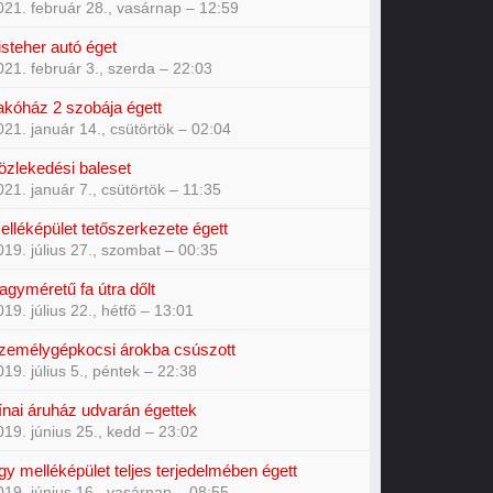
021. február 28., vasárnap – 12:59
isteher autó éget
021. február 3., szerda – 22:03
akóház 2 szobája égett
021. január 14., csütörtök – 02:04
özlekedési baleset
021. január 7., csütörtök – 11:35
elléképület tetőszerkezete égett
019. július 27., szombat – 00:35
agyméretű fa útra dőlt
019. július 22., hétfő – 13:01
zemélygépkocsi árokba csúszott
019. július 5., péntek – 22:38
ínai áruház udvarán égettek
019. június 25., kedd – 23:02
gy melléképület teljes terjedelmében égett
019. június 16., vasárnap – 08:55