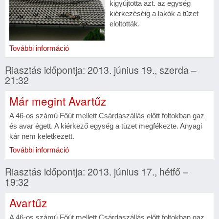
kigyújtotta azt. az egység
kiérkezéséig a lakók a tüzet
eloltották.
További információ
Riasztás időpontja: 2013. június 19., szerda –
21:32
Már megint Avartűz
A 46-os számú Főút mellett Csárdaszállás előtt foltokban gaz
és avar égett. A kiérkező egység a tüzet megfékezte. Anyagi
kár nem keletkezett.
További információ
Riasztás időpontja: 2013. június 17., hétfő –
19:32
Avartűz
A 46-os számú Főút mellett Csárdaszállás előtt foltokban gaz