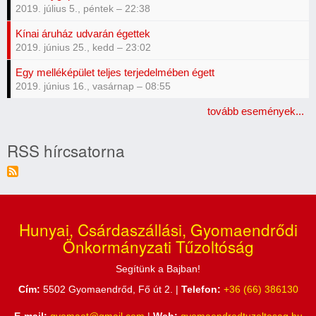
2019. július 5., péntek – 22:38
Kínai áruház udvarán égettek
2019. június 25., kedd – 23:02
Egy melléképület teljes terjedelmében égett
2019. június 16., vasárnap – 08:55
tovább események...
RSS hírcsatorna
Hunyai, Csárdaszállási, Gyomaendrődi
Önkormányzati Tűzoltóság
Segítünk a Bajban!
Cím:
5502 Gyomaendrőd, Fő út 2. |
Telefon:
+36 (66) 386130