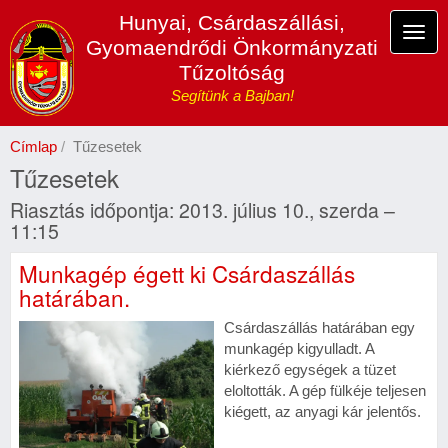
Ugrás
Hunyai, Csárdaszállási,
a
Navi
Gyomaendrődi Önkormányzati
tartalomra
átka
Tűzoltóság
Segítünk a Bajban!
Címlap
Tűzesetek
Tűzesetek
Riasztás időpontja: 2013. július 10., szerda –
11:15
Munkagép égett ki Csárdaszállás
határában.
Csárdaszállás határában egy
munkagép kigyulladt. A
kiérkező egységek a tüzet
eloltották. A gép fülkéje teljesen
kiégett, az anyagi kár jelentős.