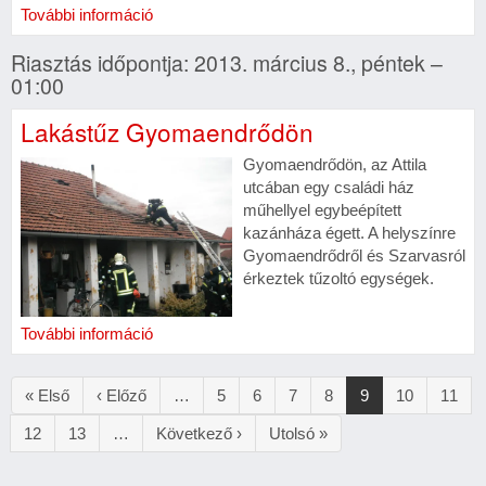
További információ
Riasztás időpontja: 2013. március 8., péntek –
01:00
Lakástűz Gyomaendrődön
Gyomaendrődön, az Attila
utcában egy családi ház
műhellyel egybeépített
kazánháza égett. A helyszínre
Gyomaendrődről és Szarvasról
érkeztek tűzoltó egységek.
További információ
Oldalszámozás
Első
« Első
Előző
‹ Előző
…
Oldal
5
Oldal
6
Oldal
7
Oldal
8
Jelenlegi
9
Oldal
10
Oldal
11
oldal
oldal
oldal
Oldal
12
Oldal
13
…
Következő
Következő ›
Utolsó
Utolsó »
oldal
oldal