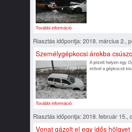
További információ
Riasztás időpontja: 2018. március 2., 
Személygépkocsi árokba csúszo
A jelzett helyen egy 
erővel a gépkocsit kis
További információ
Riasztás időpontja: 2018. február 15., 
Vonat gázolt el egy idős hölgy