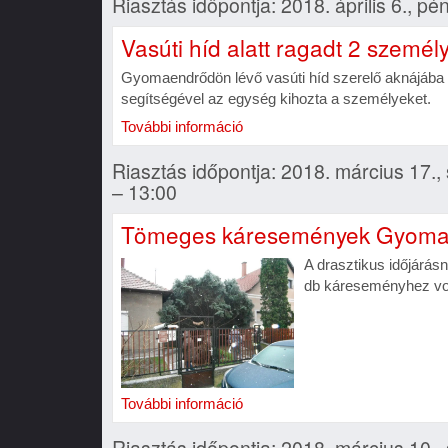
Riasztás időpontja: 2018. április 6., pé
Vasúti híd alatt ragadt 2 személ
Gyomaendrődön lévő vasúti híd szerelő aknájába 2 
segítségével az egység kihozta a személyeket.
További információ
Riasztás időpontja: 2018. március 17.,
– 13:00
Tömeges káresemények Gyoma
A drasztikus időjárá
db káreseményhez von
További információ
Riasztás időpontja: 2018. március 10.