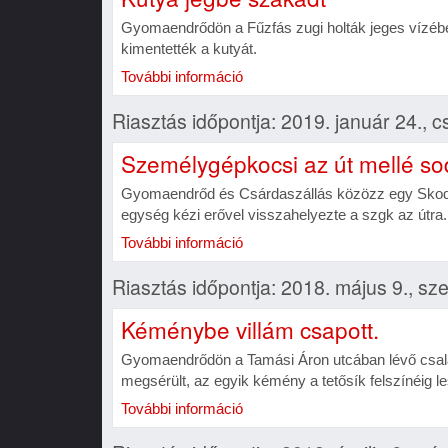
Gyomaendrődön a Fűzfás zugi holták jeges vízébe
kimentették a kutyát.
További információ
Riasztás időpontja: 2019. január 24., c
Személygépkocsi az út mellé so
Gyomaendrőd és Csárdaszállás közözz egy Skoda 
egység kézi erővel visszahelyezte a szgk az útra.
További információ
Riasztás időpontja: 2018. május 9., sz
Kéménybe villám csapott.
Gyomaendrődön a Tamási Áron utcában lévő csalá
megsérült, az egyik kémény a tetősík felszínéig l
További információ