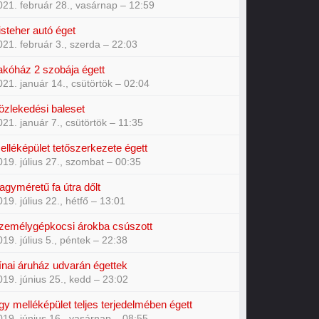
021. február 28., vasárnap – 12:59
isteher autó éget
021. február 3., szerda – 22:03
akóház 2 szobája égett
021. január 14., csütörtök – 02:04
özlekedési baleset
021. január 7., csütörtök – 11:35
elléképület tetőszerkezete égett
019. július 27., szombat – 00:35
agyméretű fa útra dőlt
019. július 22., hétfő – 13:01
zemélygépkocsi árokba csúszott
019. július 5., péntek – 22:38
ínai áruház udvarán égettek
019. június 25., kedd – 23:02
gy melléképület teljes terjedelmében égett
019. június 16., vasárnap – 08:55