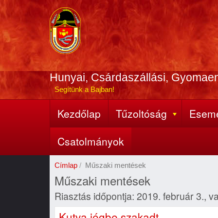
Ugrás
a
tartalomra
Hunyai, Csárdaszállási, Gyomae
Segítünk a Bajban!
Kezdőlap
Tűzoltóság
Esem
Fő
navigáció
Csatolmányok
Címlap
Műszaki mentések
Műszaki mentések
Riasztás időpontja: 2019. február 3., 
Kutya jégbe szakadt