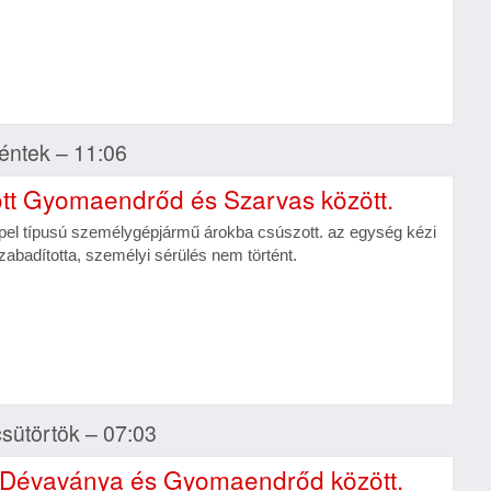
péntek – 11:06
tt Gyomaendrőd és Szarvas között.
Opel típusú személygépjármű árokba csúszott. az egység kézi
zabadította, személyi sérülés nem történt.
csütörtök – 07:03
et Dévaványa és Gyomaendrőd között.