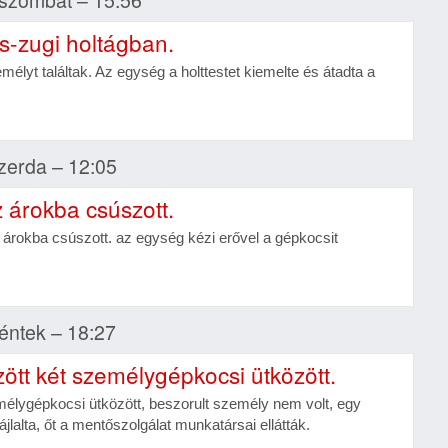
ás-zugi holtágban.
mélyt találtak. Az egység a holttestet kiemelte és átadta a
szerda – 12:05
 árokba csúszott.
 árokba csúszott. az egység kézi erővel a gépkocsit
péntek – 18:27
t két személygépkocsi ütközött.
emélygépkocsi ütközött, beszorult személy nem volt, egy
jlalta, őt a mentőszolgálat munkatársai ellátták.