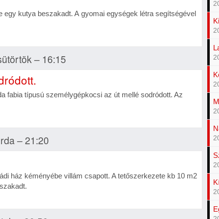
2
 egy kutya beszakadt. A gyomai egységek létra segítségével
K
2
L
sütörtök – 16:15
2
K
dródott.
2
fabia típusú személygépkocsi az út mellé sodródott. Az
M
2
N
erda – 21:20
2
S
2
di ház kéményébe villám csapott. A tetőszerkezete kb 10 m2
K
eszakadt.
2
E
2