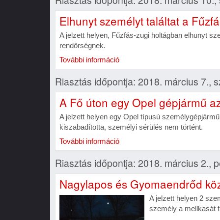
Elhunyt személyt találtat a Fűzf
A jelzett helyen, Fűzfás-zugi holtágban elhunyt sze
rendőrségnek.
További információ
Riasztás időpontja: 2018. március 7., 
A Fő úton egy Opel gépjármű az
A jelzett helyen egy Opel típusú személygépjármű
kiszabadította, személyi sérülés nem történt.
További információ
Riasztás időpontja: 2018. március 2., 
Nagylapos és Gyomaendrőd közöt
A jelzett helyen 2 sz
személy a mellkasát fá