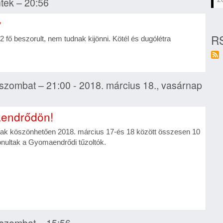
ntek – 20:56
y
RS
fő beszorult, nem tudnak kijönni. Kötél és dugólétra
 szombat – 21:00 - 2018. március 18., vasárnap
endrődön!
snak köszönhetően 2018. március 17-és 18 között összesen 10
ultak a Gyomaendrődi tűzoltók.
, szombat – 15:56