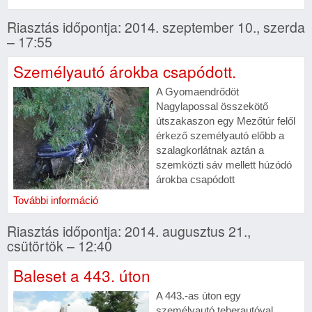
Riasztás időpontja: 2014. szeptember 10., szerda
– 17:55
Személyautó árokba csapódott.
A Gyomaendrődöt
Nagylapossal összekötő
útszakaszon egy Mezőtúr felől
érkező személyautó előbb a
szalagkorlátnak aztán a
szemközti sáv mellett húzódó
árokba csapódott
További információ
Riasztás időpontja: 2014. augusztus 21.,
csütörtök – 12:40
Baleset a 443. úton
A 443.-as úton egy
személyautó teherautóval