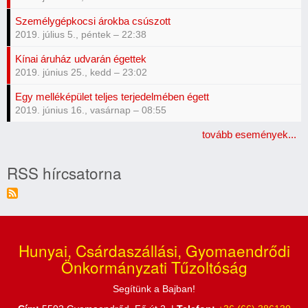
Személygépkocsi árokba csúszott
2019. július 5., péntek – 22:38
Kínai áruház udvarán égettek
2019. június 25., kedd – 23:02
Egy melléképület teljes terjedelmében égett
2019. június 16., vasárnap – 08:55
tovább események...
RSS hírcsatorna
Hunyai, Csárdaszállási, Gyomaendrődi
Önkormányzati Tűzoltóság
Segítünk a Bajban!