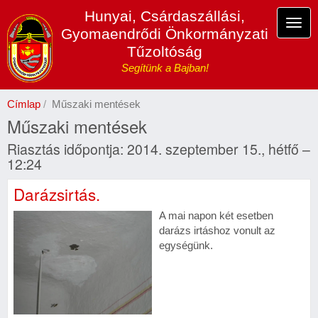
Ugrás
Hunyai, Csárdaszállási,
a
Navi
Gyomaendrődi Önkormányzati
tartalomra
átka
Tűzoltóság
Segítünk a Bajban!
Címlap
Műszaki mentések
Műszaki mentések
Riasztás időpontja: 2014. szeptember 15., hétfő –
12:24
Darázsirtás.
A mai napon két esetben
darázs irtáshoz vonult az
egységünk.