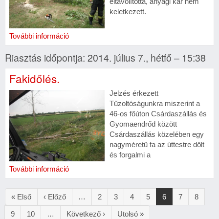
eltávolította, anyagi kár nem
keletkezett.
További információ
Riasztás időpontja: 2014. július 7., hétfő – 15:38
Fakidőlés.
Jelzés érkezett
Tűzoltóságunkra miszerint a
46-os főúton Csárdaszállás és
Gyomaendrőd között
Csárdaszállás közelében egy
nagyméretű fa az úttestre dőlt
és forgalmi a
További információ
Oldalszámozás
Első
« Első
Előző
‹ Előző
…
Oldal
2
Oldal
3
Oldal
4
Oldal
5
Jelenlegi
6
Oldal
7
Oldal
8
oldal
oldal
oldal
Oldal
9
Oldal
10
…
Következő
Következő ›
Utolsó
Utolsó »