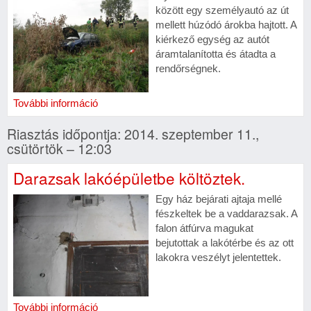
között egy személyautó az út
mellett húzódó árokba hajtott. A
kiérkező egység az autót
áramtalanította és átadta a
rendőrségnek.
További információ
Riasztás időpontja: 2014. szeptember 11.,
csütörtök – 12:03
Darazsak lakóépületbe költöztek.
Egy ház bejárati ajtaja mellé
fészkeltek be a vaddarazsak. A
falon átfúrva magukat
bejutottak a lakótérbe és az ott
lakokra veszélyt jelentettek.
További információ