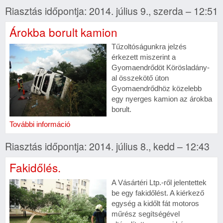
Riasztás időpontja: 2014. július 9., szerda – 12:51
Árokba borult kamion
Tűzoltóságunkra jelzés
érkezett miszerint a
Gyomaendrődöt Körösladány-
al összekötő úton
Gyomaendrődhöz közelebb
egy nyerges kamion az árokba
borult.
További információ
Riasztás időpontja: 2014. július 8., kedd – 12:43
Fakidőlés.
A Vásártéri Ltp.-ről jelentettek
be egy fakidőlést. A kiérkező
egység a kidőlt fát motoros
műrész segítségével