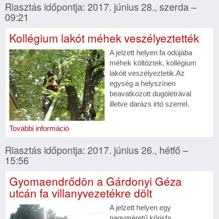
Riasztás időpontja: 2017. június 28., szerda –
09:21
Kollégium lakót méhek veszélyeztették
A jelzett helyen fa odújába
méhek költöztek, kollégium
lakóit veszélyeztetik.Az
egység a helyszínen
beavatkozott dugólétrával
illetve darázs irtó szerrel.
További információ
Riasztás időpontja: 2017. június 26., hétfő –
15:56
Gyomaendrődön a Gárdonyi Géza
utcán fa villanyvezetékre dölt
A jelzett helyen egy
nagyméretű kőrisfa