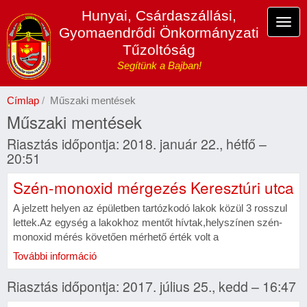
Ugrás
Hunyai, Csárdaszállási,
a
Navi
Gyomaendrődi Önkormányzati
tartalomra
átka
Tűzoltóság
Segítünk a Bajban!
Címlap
Műszaki mentések
Műszaki mentések
Riasztás időpontja: 2018. január 22., hétfő –
20:51
Szén-monoxid mérgezés Keresztúri utca
A jelzett helyen az épületben tartózkodó lakok közül 3 rosszul
lettek.Az egység a lakokhoz mentőt hívtak,helyszínen szén-
monoxid mérés követően mérhető érték volt a
További információ
Riasztás időpontja: 2017. július 25., kedd – 16:47