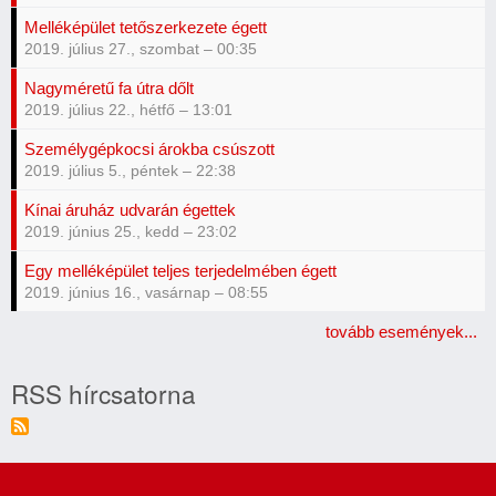
Melléképület tetőszerkezete égett
2019. július 27., szombat – 00:35
Nagyméretű fa útra dőlt
2019. július 22., hétfő – 13:01
Személygépkocsi árokba csúszott
2019. július 5., péntek – 22:38
Kínai áruház udvarán égettek
2019. június 25., kedd – 23:02
Egy melléképület teljes terjedelmében égett
2019. június 16., vasárnap – 08:55
tovább események...
RSS hírcsatorna