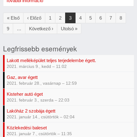
További információ
Oldalszámozás
Első
« Első
Előző
‹ Előző
Oldal
1
Oldal
2
Jelenlegi
3
Oldal
4
Oldal
5
Oldal
6
Oldal
7
Oldal
8
oldal
oldal
oldal
Oldal
9
…
Következő
Következő ›
Utolsó
Utolsó »
oldal
oldal
Legfrissebb események
Lakott melléképület teljes terjedelembe égett.
2021. március 9., kedd – 11:02
Gaz, avar égett
2021. február 28., vasárnap – 12:59
Kisteher autó éget
2021. február 3., szerda – 22:03
Lakóház 2 szobája égett
2021. január 14., csütörtök – 02:04
Közlekedési baleset
2021. január 7., csütörtök – 11:35