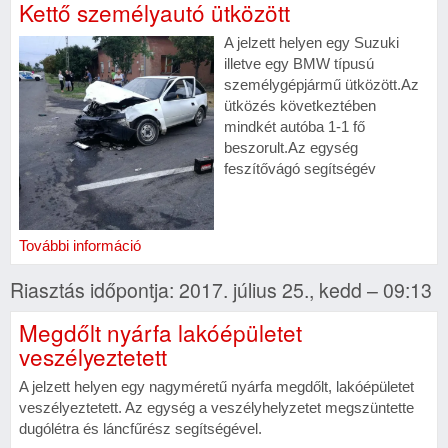
Kettő személyautó ütközött
A jelzett helyen egy Suzuki
illetve egy BMW típusú
személygépjármű ütközött.Az
ütközés következtében
mindkét autóba 1-1 fő
beszorult.Az egység
feszítővágó segítségév
További információ
Riasztás időpontja: 2017. július 25., kedd – 09:13
Megdőlt nyárfa lakóépületet
veszélyeztetett
A jelzett helyen egy nagyméretű nyárfa megdőlt, lakóépületet
veszélyeztetett. Az egység a veszélyhelyzetet megszüntette
dugólétra és láncfűrész segítségével.